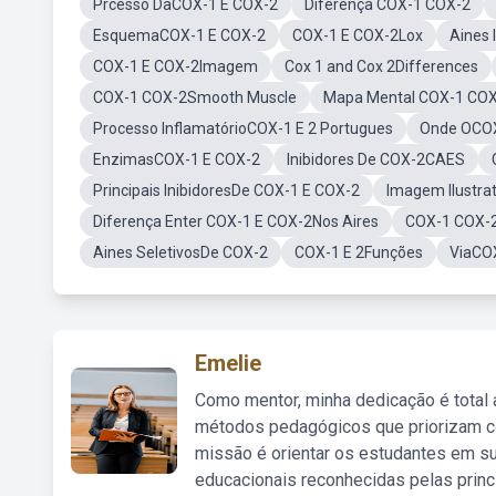
Prcesso DaCOX-1 E COX-2
Diferença COX-1 COX-2
EsquemaCOX-1 E COX-2
COX-1 E COX-2Lox
Aines 
COX-1 E COX-2Imagem
Cox 1 and Cox 2Differences
COX-1 COX-2Smooth Muscle
Mapa Mental COX-1 COX
Processo InflamatórioCOX-1 E 2 Portugues
Onde OCOX
EnzimasCOX-1 E COX-2
Inibidores De COX-2CAES
Principais InibidoresDe COX-1 E COX-2
Imagem Ilustra
Diferença Enter COX-1 E COX-2Nos Aires
COX-1 COX-
Aines SeletivosDe COX-2
COX-1 E 2Funções
ViaCOX
Emelie
Como mentor, minha dedicação é total
métodos pedagógicos que priorizam co
missão é orientar os estudantes em su
educacionais reconhecidas pelas princ