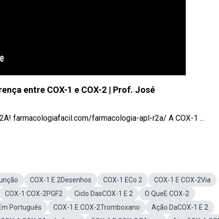
nça entre COX-1 e COX-2 | Prof. José
2A! farmacologiafacil.com/farmacologia-apl-r2a/ A COX-1 ...
unção
COX-1 E 2Desenhos
COX-1 ECo 2
COX-1 E COX-2Via
COX-1 COX-2PGF2
Ciclo DasCOX-1 E 2
O QueE COX-2
Em Português
COX-1 E COX-2Tromboxano
Ação DaCOX-1 E 2