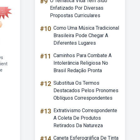
#9
O Tematica Vida Tem Sido
Enfatizado Por Diversas
Propostas Curriculares
#10
Como Uma Música Tradicional
Brasileira Pode Chegar A
Diferentes Lugares
#11
Caminhos Para Combate A
vs
Intolerância Religiosa No
ient
re
Brasil Redação Pronta
#12
Substitua Os Termos
Destacados Pelos Pronomes
Oblíquos Correspondentes
#13
Extrativismo Correspondente
A Coleta De Produtos
Retirados Da Natureza
#14
Caneta Esferográfica De Tinta