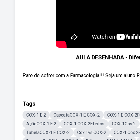
AULA DESENHADA - Difere
Pare de sofrer com a Farmacologia!!! Seja um aluno R
Tags
COX-1 E 2
CascataCOX-1 E COX-2
COX-1 E COX-2F
AçãoCOX-1 E 2
COX-1 COX-2Efeitos
COX-1Cos 2
TabelaCOX-1 E COX-2
Cox 1vs COX-2
COX-1 Cox 2