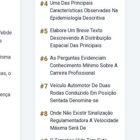
#4
Uma Das Principais
Características Observadas Na
Epidemiologia Descritiva
#5
Elabore Um Breve Texto
 Webde
Descrevendo A Distribuição
s
Espacial Das Principais
ínima
#6
As Perguntas Evidenciam
Conhecimento Mínimo Sobre A
Carreira Profissional
as, o
#7
Veículo Automotor De Duas
Rodas Conduzido Em Posição
rença
Sentada Denomina-se
#8
Onde Não Existir Sinalização
Regulamentadora A Velocidade
Máxima Será De