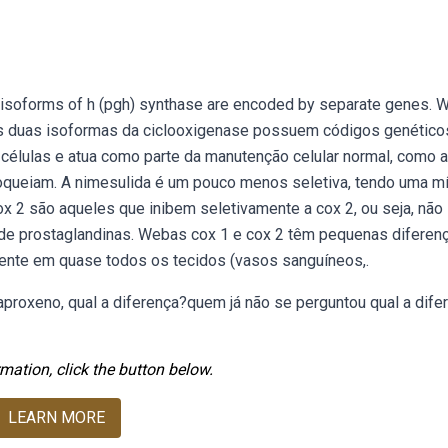
 isoforms of h (pgh) synthase are encoded by separate genes.
 as duas isoformas da ciclooxigenase possuem códigos genético
 células e atua como parte da manutenção celular normal, como a
oqueiam. A nimesulida é um pouco menos seletiva, tendo uma m
x 2 são aqueles que inibem seletivamente a cox 2, ou seja, não
a de prostaglandinas. Webas cox 1 e cox 2 têm pequenas diferenç
esente em quase todos os tecidos (vasos sanguíneos,.
aproxeno, qual a diferença?quem já não se perguntou qual a dife
mation, click the button below.
LEARN MORE