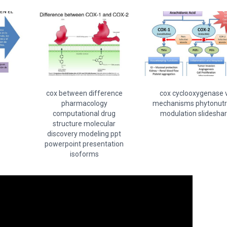
cox between difference
cox cyclooxygenase 
pharmacology
mechanisms phytonutr
computational drug
modulation slidesha
structure molecular
discovery modeling ppt
powerpoint presentation
isoforms