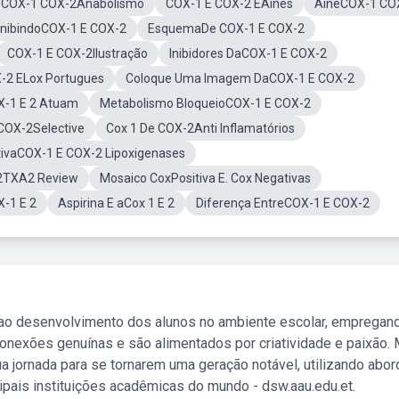
COX-1 COX-2Anabolismo
COX-1 E COX-2 EAines
AineCOX-1 CO
InibindoCOX-1 E COX-2
EsquemaDe COX-1 E COX-2
COX-1 E COX-2Ilustração
Inibidores DaCOX-1 E COX-2
-2 ELox Portugues
Coloque Uma Imagem DaCOX-1 E COX-2
-1 E 2 Atuam
Metabolismo BloqueioCOX-1 E COX-2
COX-2Selective
Cox 1 De COX-2Anti Inflamatórios
tivaCOX-1 E COX-2 Lipoxigenases
2TXA2 Review
Mosaico CoxPositiva E. Cox Negativas
-1 E 2
Aspirina E aCox 1 E 2
Diferença EntreCOX-1 E COX-2
 ao desenvolvimento dos alunos no ambiente escolar, empregan
nexões genuínas e são alimentados por criatividade e paixão. 
a jornada para se tornarem uma geração notável, utilizando abo
ipais instituições acadêmicas do mundo - dsw.aau.edu.et.