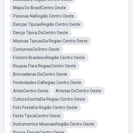
Mapa Do BrasilCentro Oeste
Pessoas NaRegião Centro Oeste
Danças TípicasRegião Centro Oeste
Dança Típica DoCentro Oeste
Musicas TipicasDa Regiao Centro Oeste
CostumesCe3ntro Oeste
Folclore BrasileiroRegião Centro Oeste
Roupas Para RegiaoCentro Oeste
Brincadeiras DoCentro Oeste
Festividades DaRegiao Centro Oeste
ArtesCentro Oeste
Artistas DoCentro Oeste
Cultura EscritaDa Regiao Centro Oeste
Foto FestaDa Região Centro Oeste
Festa TipicaCentro Oeste
Instrumentos MusicaisRegião Centro Oeste
Roupa TípicasCentro Oeste