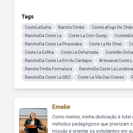
Tags
CosteLaSuína
RanchoTimbe
CosteLaFogo De Chão
RanchoDa Coste La
Coste La Com Queijo
CostelaD
RanchoDa Coste La Piracicaba
Coste La No Chao
C
Coste La Esfiha
Coste La Defumada
Costelão DoG
RanchoDa Coste La Em Itu Cardapio
Artesanal Coste 
RanchoTimbe Formatura
RanchoDa Coste La Londrina
RanchoDa Coste La SBO
Coste La Vila Das Cranes
Emelie
Como mentor, minha dedicação é total
métodos pedagógicos que priorizam co
missão é orientar os estudantes em su