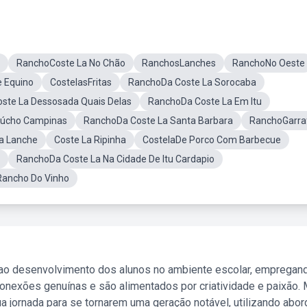
RanchoCoste La No Chão
RanchosLanches
RanchoNo Oeste
e Equino
CostelasFritas
RanchoDa Coste La Sorocaba
oste La Dessosada Quais Delas
RanchoDa Coste La Em Itu
aúcho Campinas
RanchoDa Coste La Santa Barbara
RanchoGarra
La Lanche
Coste La Ripinha
CostelaDe Porco Com Barbecue
RanchoDa Coste La Na Cidade De Itu Cardapio
Rancho Do Vinho
 ao desenvolvimento dos alunos no ambiente escolar, empregan
nexões genuínas e são alimentados por criatividade e paixão. 
a jornada para se tornarem uma geração notável, utilizando abo