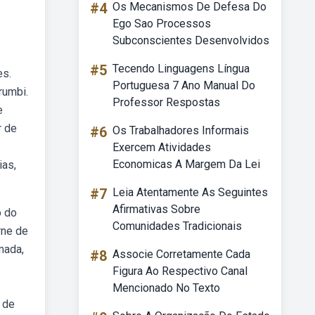
#4
Os Mecanismos De Defesa Do
Ego Sao Processos
Subconscientes Desenvolvidos
#5
Tecendo Linguagens Língua
es.
Portuguesa 7 Ano Manual Do
rumbi.
Professor Respostas
e
r de
#6
Os Trabalhadores Informais
Exercem Atividades
Economicas A Margem Da Lei
ias,
#7
Leia Atentamente As Seguintes
Afirmativas Sobre
o do
Comunidades Tradicionais
rne de
mada,
#8
Associe Corretamente Cada
Figura Ao Respectivo Canal
Mencionado No Texto
 de