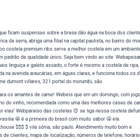
que ficam suspensas sobre a brasa dão água na boca dos client
ca da serra, abriga uma filial na capital paulista, no bairro do mo
bo costela premium ribs serve a melhor costela em um ambient
com padrão de qualidade único. Seja bem vindo ao site. Webapesa
ais linguiça e galeto assado, o forte é mesmo a costela de ripa,
a na avenida araucárias, em águas claras, e funciona todos os d
e dumont villares, 321 portal do morumbi, são.
 para os amantes de carne! Webeis que em um domingo, com jog
ancho do vinho, recomendada como uma das melhores casas de ca
or elas' Webparaíso das costelas 😍 se liga nessa costela defu
ilia 🤩 é a primeira do brasil com muito sabor 🤤 ela.
khouse $$$ $ vila sônia, são paulo. Atendimento muito bom e.
s de clientes, mapa de localização, números de telefone, horário