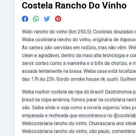
Costela Rancho Do Vinho
Web› rancho do vinho (km 293,5): Costelas douradas 
Weba costelaria rancho do vinho, originária de itapeceri
As carnes são servidas em rodízio, mas não vêm. We
clean e agradável, dentro da mais alta tecnologia e 
servir cortes como a maminha e o bife de chorizo, e m
assada lentamente na brasa. Weba casa está localizad
das 17h às 23h. Gordo smoke house nk sushi. Guilherm
Weba melhor costela de ripa do brasil! Gastronomia
brasil na copa américa, fomos parar na costelaria r
são. Saiba onde e veja como a novela superou 'elas p
empanada e recheada que encontramos no @costelabras
Webcostelaria rancho do vinho. Churrascaria and stea
Webcostelaria rancho do vinho, são paulo, comentário