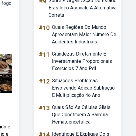
#9
Sobre A Organização Do Estado
a fogo
Brasileiro Assinale A Alternativa
Correta
#10
Quais Regiões Do Mundo
Apresentam Maior Número De
Acidentes Industriais
#11
Grandezas Diretamente E
Inversamente Proporcionais
Exercícios 7 Ano Pdf
#12
Situações Problemas
Envolvendo Adição Subtração
E Multiplicação 4o Ano
#13
Quais São As Células Gliais
Que Constituem A Barreira
Hematoencefálica
ado e
zio e
#14
Identifique E Explique Dois