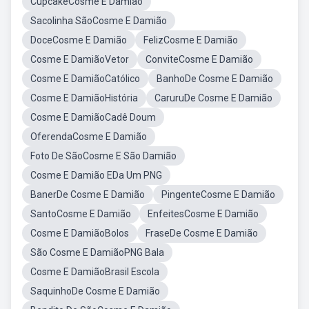
CupcakeCosme E Damião
Sacolinha SãoCosme E Damião
DoceCosme E Damião
FelizCosme E Damião
Cosme E DamiãoVetor
ConviteCosme E Damião
Cosme E DamiãoCatólico
BanhoDe Cosme E Damião
Cosme E DamiãoHistória
CaruruDe Cosme E Damião
Cosme E DamiãoCadê Doum
OferendaCosme E Damião
Foto De SãoCosme E São Damião
Cosme E Damião EDa Um PNG
BanerDe Cosme E Damião
PingenteCosme E Damião
SantoCosme E Damião
EnfeitesCosme E Damião
Cosme E DamiãoBolos
FraseDe Cosme E Damião
São Cosme E DamiãoPNG Bala
Cosme E DamiãoBrasil Escola
SaquinhoDe Cosme E Damião