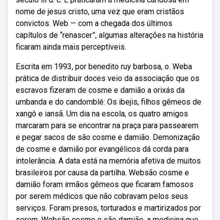
nome de jesus cristo, uma vez que eram cristãos
convictos. Web — com a chegada dos últimos
capítulos de “renascer”, algumas alterações na história
ficaram ainda mais perceptíveis.
Escrita em 1993, por benedito ruy barbosa, o. Weba
prática de distribuir doces veio da associação que os
escravos fizeram de cosme e damião a orixás da
umbanda e do candomblé: Os ibejis, filhos gêmeos de
xangô e iansã. Um dia na escola, os quatro amigos
marcaram para se encontrar na praça para passearem
e pegar sacos de são cosme e damião. Demonização
de cosme e damião por evangélicos dá corda para
intolerância. A data está na memória afetiva de muitos
brasileiros por causa da partilha. Websão cosme e
damião foram irmãos gêmeos que ficaram famosos
por serem médicos que não cobravam pelos seus
serviços. Foram presos, torturados e martirizados por
serem. Websão cosme e são damião, a medicina que