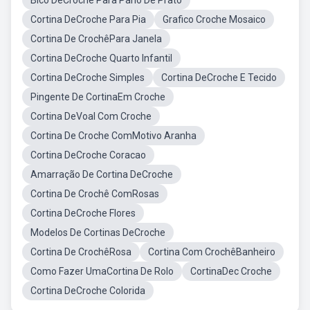
Bico DeCroche Para Pano De Prato
Cortina DeCroche Para Pia
Grafico Croche Mosaico
Cortina De CrochêPara Janela
Cortina DeCroche Quarto Infantil
Cortina DeCroche Simples
Cortina DeCroche E Tecido
Pingente De CortinaEm Croche
Cortina DeVoal Com Croche
Cortina De Croche ComMotivo Aranha
Cortina DeCroche Coracao
Amarração De Cortina DeCroche
Cortina De Crochê ComRosas
Cortina DeCroche Flores
Modelos De Cortinas DeCroche
Cortina De CrochêRosa
Cortina Com CrochêBanheiro
Como Fazer UmaCortina De Rolo
CortinaDec Croche
Cortina DeCroche Colorida