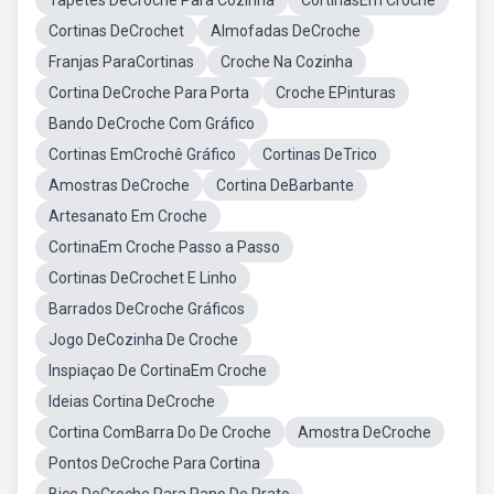
Tapetes DeCroche Para Cozinha
CortinasEm Croche
Cortinas DeCrochet
Almofadas DeCroche
Franjas ParaCortinas
Croche Na Cozinha
Cortina DeCroche Para Porta
Croche EPinturas
Bando DeCroche Com Gráfico
Cortinas EmCrochê Gráfico
Cortinas DeTrico
Amostras DeCroche
Cortina DeBarbante
Artesanato Em Croche
CortinaEm Croche Passo a Passo
Cortinas DeCrochet E Linho
Barrados DeCroche Gráficos
Jogo DeCozinha De Croche
Inspiaçao De CortinaEm Croche
Ideias Cortina DeCroche
Cortina ComBarra Do De Croche
Amostra DeCroche
Pontos DeCroche Para Cortina