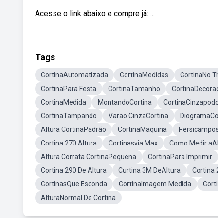
Acesse o link abaixo e compre já: ...
Tags
CortinaAutomatizada
CortinaMedidas
CortinaNo Tr
CortinaPara Festa
CortinaTamanho
CortinaDecora
CortinaMedida
MontandoCortina
CortinaCinzapodc
CortinaTampando
Varao CinzaCortina
DiogramaCo
Altura CortinaPadrão
CortinaMaquina
Persicampos
Cortina 270 Altura
Cortinasvia Max
Como Medir aAl
Altura Corrata CortinaPequena
CortinaPara Imprimir
Cortina 290 De Altura
Curtina 3M DeAltura
Cortina 
CortinasQue Esconda
CortinaImagem Medida
Cort
AlturaNormal De Cortina