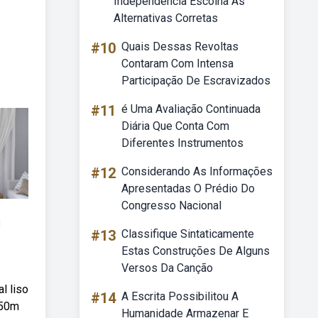
Independência Escolha As
Alternativas Corretas
#10
Quais Dessas Revoltas
Contaram Com Intensa
Participação De Escravizados
#11
é Uma Avaliação Continuada
Diária Que Conta Com
Diferentes Instrumentos
#12
Considerando As Informações
Apresentadas O Prédio Do
Congresso Nacional
l
#13
Classifique Sintaticamente
Estas Construções De Alguns
Versos Da Canção
l liso
#14
A Escrita Possibilitou A
,50m
Humanidade Armazenar E