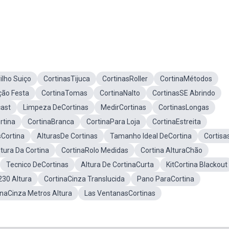
ilho Suiço
CortinasTijuca
CortinasRoller
CortinaMétodos
ção Festa
CortinaTomas
CortinaNalto
CortinasSE Abrindo
ast
Limpeza DeCortinas
MedirCortinas
CortinasLongas
rtina
CortinaBranca
CortinaPara Loja
CortinaEstreita
Cortina
AlturasDe Cortinas
Tamanho Ideal DeCortina
Cortisa
tura Da Cortina
CortinaRolo Medidas
Cortina AlturaChão
Tecnico DeCortinas
Altura De CortinaCurta
KitCortina Blackout
230 Altura
CortinaCinza Translucida
Pano ParaCortina
inaCinza Metros Altura
Las VentanasCortinas