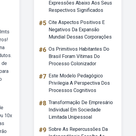
Expressões Abaixo Aos Seus
Respectivos Significados
#5
Cite Aspectos Positivos E
Negativos Da Expansão
30mts
Mundial Dessas Corporações
ros!
ina
#6
Os Primitivos Habitantes Do
dutos.
Brasil Foram Vítimas Do
m de
Processo Colonizador
 para
#7
Este Modelo Pedagógico
o
Privilegia A Perspectiva Dos
Processos Cognitivos
#8
Transformação De Empresário
de
Individual Em Sociedade
Ou 10x
Limitada Unipessoal
as
#9
Sobre As Repercussões Da
arão