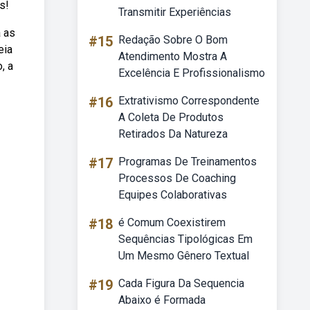
s!
Transmitir Experiências
a as
#15
Redação Sobre O Bom
eia
Atendimento Mostra A
, a
Excelência E Profissionalismo
#16
Extrativismo Correspondente
A Coleta De Produtos
Retirados Da Natureza
#17
Programas De Treinamentos
Processos De Coaching
Equipes Colaborativas
#18
é Comum Coexistirem
Sequências Tipológicas Em
Um Mesmo Gênero Textual
#19
Cada Figura Da Sequencia
Abaixo é Formada