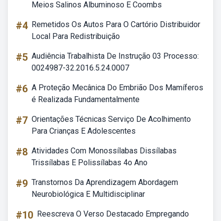
Meios Salinos Albuminoso E Coombs
#4
Remetidos Os Autos Para O Cartório Distribuidor
Local Para Redistribuição
#5
Audiência Trabalhista De Instrução 03 Processo:
0024987-32.2016.5.24.0007
#6
A Proteção Mecânica Do Embrião Dos Mamíferos
é Realizada Fundamentalmente
#7
Orientações Técnicas Serviço De Acolhimento
Para Crianças E Adolescentes
#8
Atividades Com Monossílabas Dissílabas
Trissílabas E Polissílabas 4o Ano
#9
Transtornos Da Aprendizagem Abordagem
Neurobiológica E Multidisciplinar
#10
Reescreva O Verso Destacado Empregando