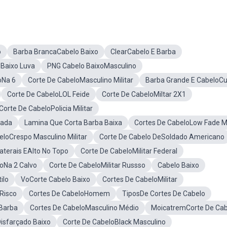
o
Barba BrancaCabelo Baixo
ClearCabelo E Barba
Baixo Luva
PNG Cabelo BaixoMasculino
oNa 6
Corte De CabeloMasculino Militar
Barba Grande E CabeloCu
Corte De CabeloLOL Feide
Corte De CabeloMiltar 2X1
Corte De CabeloPolicia Militar
nada
Lamina Que Corta Barba Baixa
Cortes De CabeloLow Fade Mi
eloCrespo Masculino Militar
Corte De Cabelo DeSoldado Americano
aterais EAlto No Topo
Corte De CabeloMilitar Federal
oNa 2 Calvo
Corte De CabeloMilitar Russso
Cabelo Baixo
ilo
VoCorte Cabelo Baixo
Cortes De CabeloMilitar
Risco
Cortes De CabeloHomem
TiposDe Cortes De Cabelo
 Barba
Cortes De CabeloMasculino Médio
MoicatremCorte De Cab
isfarçado Baixo
Corte De CabeloBlack Masculino