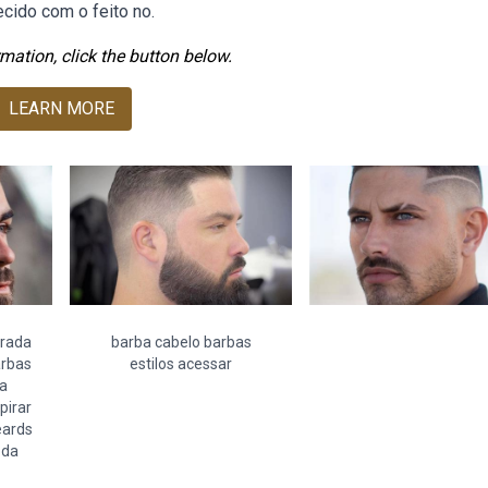
ecido com o feito no.
mation, click the button below.
LEARN MORE
brada
barba cabelo barbas
arbas
estilos acessar
ka
pirar
eards
oda