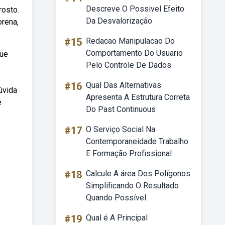
Descreve O Possivel Efeito
rosto.
Da Desvalorização
orena,
#15
Redacao Manipulacao Do
Comportamento Do Usuario
que
Pelo Controle De Dados
#16
Qual Das Alternativas
úvida
Apresenta A Estrutura Correta
e
Do Past Continuous
#17
O Serviço Social Na
Contemporaneidade Trabalho
E Formação Profissional
#18
Calcule A área Dos Polígonos
Simplificando O Resultado
Quando Possível
#19
Qual é A Principal