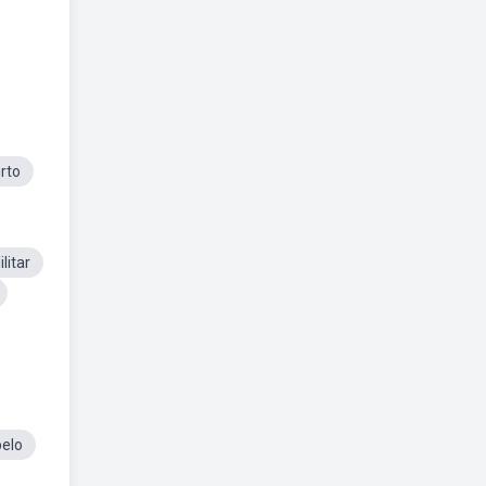
rto
litar
elo