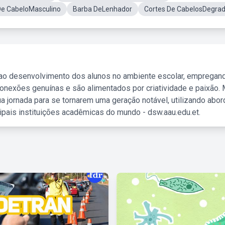
De CabeloMasculino
Barba DeLenhador
Cortes De CabelosDegra
 ao desenvolvimento dos alunos no ambiente escolar, empregan
nexões genuínas e são alimentados por criatividade e paixão. 
a jornada para se tornarem uma geração notável, utilizando abo
ipais instituições acadêmicas do mundo - dsw.aau.edu.et.