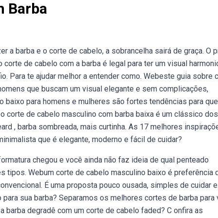
m Barba
er a barba e o corte de cabelo, a sobrancelha sairá de graça. O 
o corte de cabelo com a barba é legal para ter um visual harmon
io. Para te ajudar melhor a entender como. Webeste guia sobre 
a homens que buscam um visual elegante e sem complicações,
lo baixo para homens e mulheres são fortes tendências para qu
o corte de cabelo masculino com barba baixa é um clássico dos
eard , barba sombreada, mais curtinha. As 17 melhores inspiraçõ
inimalista que é elegante, moderno e fácil de cuidar?
 formatura chegou e você ainda não faz ideia de qual penteado
es tipos. Webum corte de cabelo masculino baixo é preferência 
convencional. É uma proposta pouco ousada, simples de cuidar e
o para sua barba? Separamos os melhores cortes de barba para
 a barba degradê com um corte de cabelo faded? C onfira as