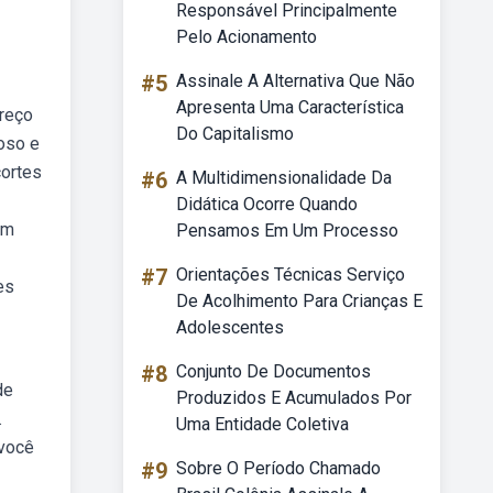
Responsável Principalmente
Pelo Acionamento
#5
Assinale A Alternativa Que Não
Apresenta Uma Característica
preço
Do Capitalismo
ioso e
cortes
#6
A Multidimensionalidade Da
Didática Ocorre Quando
em
Pensamos Em Um Processo
#7
Orientações Técnicas Serviço
es
De Acolhimento Para Crianças E
Adolescentes
#8
Conjunto De Documentos
de
Produzidos E Acumulados Por
.
Uma Entidade Coletiva
 você
#9
Sobre O Período Chamado