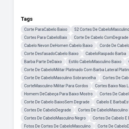
Tags
Corte ParaCabelo Baixo
52 Cortes De CabeloMasculin
Cortes Para CabeloBaix
Corte De Cabelo ComDegrade 
Cabelo Nevon DeHomen Cabelo Baixo
Corde De Cabel
Corte DesfasadoCabelo Baixo
CabeloRaspado Barba
Barba Parte DeDaixo
Estilo CabeloMasculino Baixo
Corte De CabeloMilitar Platinado Com Barba Lateral Plati
Corte De CabeloMasculino Sobrancelha
Cortes De Cab
CorteMasculino Militar Para Gordos
Cortes Baixo Nas L
Homem DeCabeça Para Baixo Mostro
Cortes De Cabel
Corte De Cabelo BaixoSem Degrade
Cabelo E BarbaEst
Cortes De CabeloDegrade
Cortes De CabeloMasculino 
Cortes De CabeloMasculino Negro
Cortes De Cabelo E
Fotos De Cortes De CabeloMasculino
Corte De CabeloD