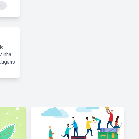
dê
do
Minha
rdagens