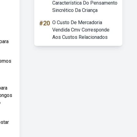
Característica Do Pensamento
Sincrético Da Criança
#20
O Custo De Mercadoria
Vendida Cmv Corresponde
Aos Custos Relacionados
para
izemos
para
longos
o
ostar