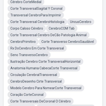
Cérebro CorteMedial
Corte TransversalSagital Y Coronal
Transversal CerebroPara Imprimir
Corte Transversal CerebroHistologia
UncusCerebro
Corpo Caloso Cérebro
CerebroCOM Tab
Corte Transversal Cerebro DeCão Patologia Animal
CerebroPrimitivo
Corte Transverso CerebroSaudável
Rx DoCerebro Em Corte Transversal
Seno TransversoCerebro
Ilustração Cerebro Corte TransversalHorizontal
Anatomia Humana CabecaCorte Transversal
Circulação CerebralTransversal
CerebroDesenho Cirte Transversal
Modelo Cerebro Para NomearCorte Transversal
Coração CorteCoronal
Corte Transversais DeCoronal O Cérebro