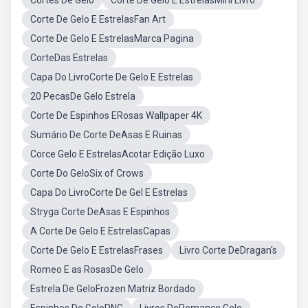
Cortes De Gelo
Corte De Gelo E EstrelasMini Livro
Corte De Gelo E EstrelasFan Art
Corte De Gelo E EstrelasMarca Pagina
CorteDas Estrelas
Capa Do LivroCorte De Gelo E Estrelas
20 PecasDe Gelo Estrela
Corte De Espinhos ERosas Wallpaper 4K
Sumário De Corte DeAsas E Ruinas
Corce Gelo E EstrelasAcotar Edição Luxo
Corte Do GeloSix of Crows
Capa Do LivroCorte De Gel E Estrelas
Stryga Corte DeAsas E Espinhos
A Corte De Gelo E EstrelasCapas
Corte De Gelo E EstrelasFrases
Livro Corte DeDragan's
Romeo E as RosasDe Gelo
Estrela De GeloFrozen Matriz Bordado