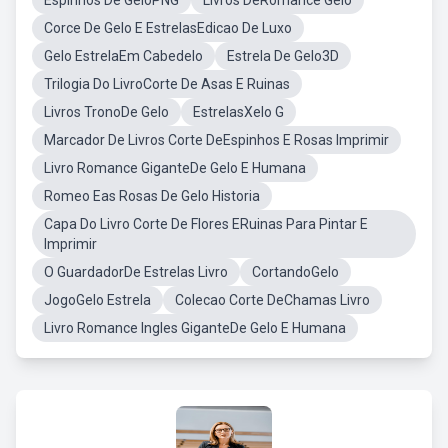
Espinhos De GeloPNG
Livros DeRomance Gelo
Corce De Gelo E EstrelasEdicao De Luxo
Gelo EstrelaEm Cabedelo
Estrela De Gelo3D
Trilogia Do LivroCorte De Asas E Ruinas
Livros TronoDe Gelo
EstrelasXelo G
Marcador De Livros Corte DeEspinhos E Rosas Imprimir
Livro Romance GiganteDe Gelo E Humana
Romeo Eas Rosas De Gelo Historia
Capa Do Livro Corte De Flores ERuinas Para Pintar E
Imprimir
O GuardadorDe Estrelas Livro
CortandoGelo
JogoGelo Estrela
Colecao Corte DeChamas Livro
Livro Romance Ingles GiganteDe Gelo E Humana