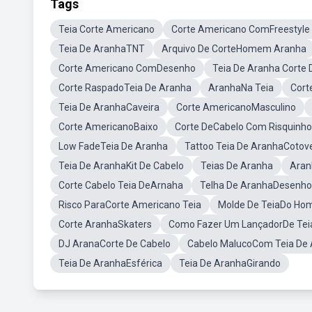
Tags
Teia Corte Americano
Corte Americano ComFreestyle 
Teia De AranhaTNT
Arquivo De CorteHomem Aranha
Corte Americano ComDesenho
Teia De Aranha Corte
Corte RaspadoTeia De Aranha
AranhaNa Teia
Cort
Teia De AranhaCaveira
Corte AmericanoMasculino
Corte AmericanoBaixo
Corte DeCabelo Com Risquinho
Low FadeTeia De Aranha
Tattoo Teia De AranhaCotov
Teia De AranhaKit De Cabelo
Teias De Aranha
Aran
Corte Cabelo Teia DeArnaha
Telha De AranhaDesenho
Risco ParaCorte Americano Teia
Molde De TeiaDo Ho
Corte AranhaSkaters
Como Fazer Um LançadorDe Tei
DJ AranaCorte De Cabelo
Cabelo MalucoCom Teia De
Teia De AranhaEsférica
Teia De AranhaGirando