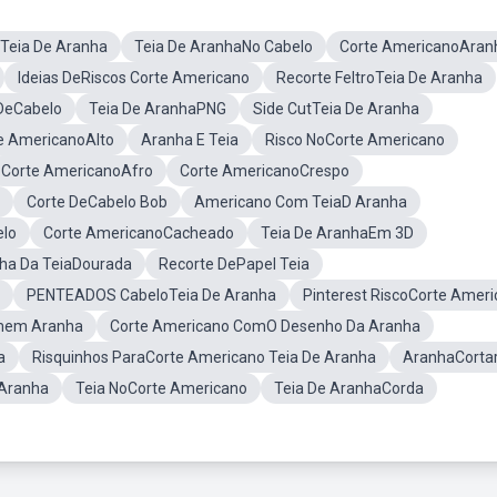
Teia De Aranha
Teia De AranhaNo Cabelo
Corte AmericanoAran
Ideias DeRiscos Corte Americano
Recorte FeltroTeia De Aranha
 DeCabelo
Teia De AranhaPNG
Side CutTeia De Aranha
e AmericanoAlto
Aranha E Teia
Risco NoCorte Americano
Corte AmericanoAfro
Corte AmericanoCrespo
Corte DeCabelo Bob
Americano Com TeiaD Aranha
elo
Corte AmericanoCacheado
Teia De AranhaEm 3D
ha Da TeiaDourada
Recorte DePapel Teia
PENTEADOS CabeloTeia De Aranha
Pinterest RiscoCorte Amer
mem Aranha
Corte Americano ComO Desenho Da Aranha
a
Risquinhos ParaCorte Americano Teia De Aranha
AranhaCorta
 Aranha
Teia NoCorte Americano
Teia De AranhaCorda