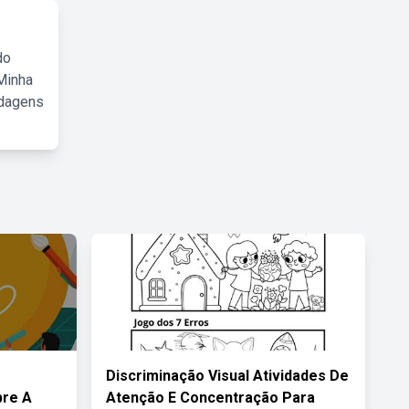
do
Minha
rdagens
Discriminação Visual Atividades De
bre A
Atenção E Concentração Para