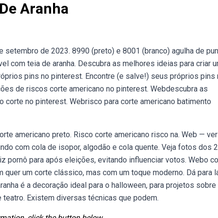
 De Aranha
e setembro de 2023. 8990 (preto) e 8001 (branco) agulha de pun
el com teia de aranha. Descubra as melhores ideias para criar 
óprios pins no pinterest. Encontre (e salve!) seus próprios pins
ções de riscos corte americano no pinterest. Webdescubra as
 corte no pinterest. Webrisco para corte americano batimento
orte americano preto. Risco corte americano risco na. Web — ver
indo com cola de isopor, algodão e cola quente. Veja fotos dos 2
z pornô para após eleições, evitando influenciar votos. Webo co
m quer um corte clássico, mas com um toque moderno. Dá para l
 aranha é a decoração ideal para o halloween, para projetos sobre
e teatro. Existem diversas técnicas que podem.
mation, click the button below.