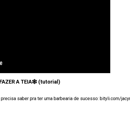
AZER A TEIA🕸 (tutorial)
 precisa saber pra ter uma barbearia de sucesso: bityli.com/jac