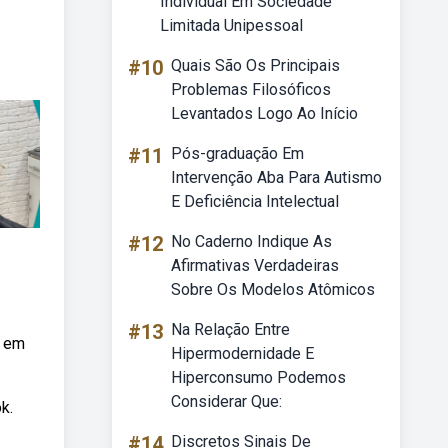
Individual Em Sociedade
Limitada Unipessoal
#10
Quais São Os Principais
Problemas Filosóficos
Levantados Logo Ao Início
#11
Pós-graduação Em
Intervenção Aba Para Autismo
E Deficiência Intelectual
#12
No Caderno Indique As
Afirmativas Verdadeiras
Sobre Os Modelos Atômicos
#13
Na Relação Entre
a em
Hipermodernidade E
Hiperconsumo Podemos
Considerar Que:
k.
#14
Discretos Sinais De