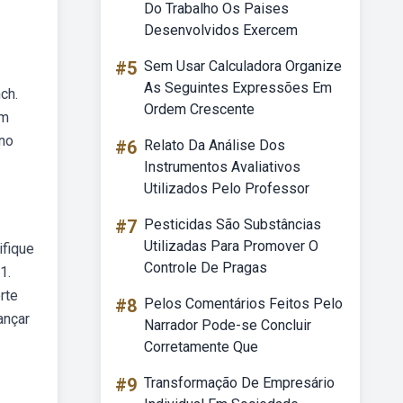
Do Trabalho Os Paises
Desenvolvidos Exercem
#5
Sem Usar Calculadora Organize
As Seguintes Expressões Em
ch.
Ordem Crescente
um
 no
#6
Relato Da Análise Dos
Instrumentos Avaliativos
Utilizados Pelo Professor
#7
Pesticidas São Substâncias
Utilizadas Para Promover O
ifique
Controle De Pragas
1.
rte
#8
Pelos Comentários Feitos Pelo
ançar
Narrador Pode-se Concluir
Corretamente Que
#9
Transformação De Empresário