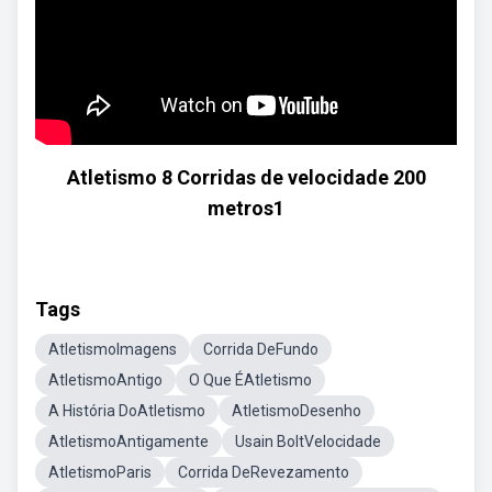
Atletismo 8 Corridas de velocidade 200
metros1
Tags
AtletismoImagens
Corrida DeFundo
AtletismoAntigo
O Que ÉAtletismo
A História DoAtletismo
AtletismoDesenho
AtletismoAntigamente
Usain BoltVelocidade
AtletismoParis
Corrida DeRevezamento