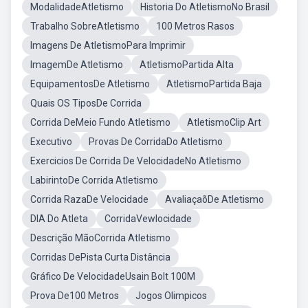
ModalidadeAtletismo
Historia Do AtletismoNo Brasil
Trabalho SobreAtletismo
100 Metros Rasos
Imagens De AtletismoPara Imprimir
ImagemDe Atletismo
AtletismoPartida Alta
EquipamentosDe Atletismo
AtletismoPartida Baja
Quais OS TiposDe Corrida
Corrida DeMeio Fundo Atletismo
AtletismoClip Art
Executivo
Provas De CorridaDo Atletismo
Exercicios De Corrida De VelocidadeNo Atletismo
LabirintoDe Corrida Atletismo
Corrida RazaDe Velocidade
AvaliaçaõDe Atletismo
DIA Do Atleta
CorridaVewlocidade
Descrição MãoCorrida Atletismo
Corridas DePista Curta Distância
Gráfico De VelocidadeUsain Bolt 100M
Prova De100 Metros
Jogos Olimpicos