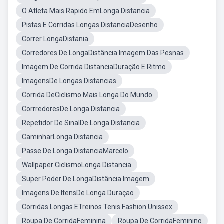
O Atleta Mais Rapido EmLonga Distancia
Pistas E Corridas Longas DistanciaDesenho
Correr LongaDistania
Corredores De LongaDistância Imagem Das Pesnas
Imagem De Corrida DistanciaDuração E Ritmo
ImagensDe Longas Distancias
Corrida DeCiclismo Mais Longa Do Mundo
CorrredoresDe Longa Distancia
Repetidor De SinalDe Longa Distancia
CaminharLonga Distancia
Passe De Longa DistanciaMarcelo
Wallpaper CiclismoLonga Distancia
Super Poder De LongaDistância Imagem
Imagens De ItensDe Longa Duraçao
Corridas Longas ETreinos Tenis Fashion Unissex
Roupa De CorridaFeminina
Roupa De CorridaFeminino