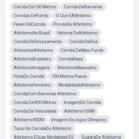
Corrida De100 Metros
Corrida DeBarreiras
Corridas DeFundo
O Que ÉAtletismo
Fases DaCorrida
ProvasDe Atletismo
AtletismoNo Brasil
Historia DoAtletismo
Corrida DeRevezamento
Corrida DeRua
VelocistasAtletismo
Corrida DeMeio Fundo
AtletismoBrasileiro
CorridaRasa
AtletismoImagens
AtletismoMasculino
PistaDe Corrida
100 Metros Rasos
AtletismoFeminino
ModalidadeAtletismo
CorridaCom Barreiras Atletismo
Corrida De400 Metros
ImagemDe Corrida
Corrida De Velocidade
Atletismo100M
Atletismo400M
Imagem DeJogos Olimpicos
Tipos De CorridaDo Atletismo
Atletismo ESuas Modalidad ES
QuadraDe Atletismo