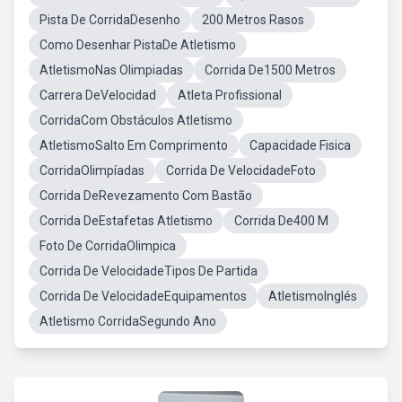
Pista De CorridaDesenho
200 Metros Rasos
Como Desenhar PistaDe Atletismo
AtletismoNas Olimpiadas
Corrida De1500 Metros
Carrera DeVelocidad
Atleta Profissional
CorridaCom Obstáculos Atletismo
AtletismoSalto Em Comprimento
Capacidade Fisica
CorridaOlimpíadas
Corrida De VelocidadeFoto
Corrida DeRevezamento Com Bastão
Corrida DeEstafetas Atletismo
Corrida De400 M
Foto De CorridaOlimpica
Corrida De VelocidadeTipos De Partida
Corrida De VelocidadeEquipamentos
AtletismoInglés
Atletismo CorridaSegundo Ano