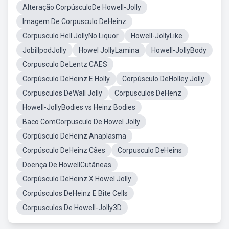
Alteração CorpúsculoDe Howell-Jolly
Imagem De Corpusculo DeHeinz
Corpusculo Hell JollyNo Liquor
Howell-JollyLike
JobillpodJolly
Howel JollyLamina
Howell-JollyBody
Corpusculo DeLentz CAES
Corpúsculo DeHeinz E Holly
Corpúsculo DeHolley Jolly
Corpusculos DeWall Jolly
Corpusculos DeHenz
Howell-JollyBodies vs Heinz Bodies
Baco ComCorpusculo De Howel Jolly
Corpúsculo DeHeinz Anaplasma
Corpúsculo DeHeinz Cães
Corpusculo DeHeins
Doença De HowellCutâneas
Corpúsculo DeHeinz X Howel Jolly
Corpúsculos DeHeinz E Bite Cells
Corpusculos De Howell-Jolly3D