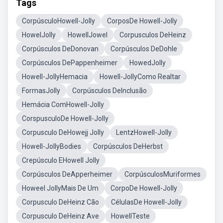
Tags
CorpúsculoHowell-Jolly
CorposDe Howell-Jolly
HowelJolly
HowellJowel
Corpusculos DeHeinz
Corpúsculos DeDonovan
Corpúsculos DeDohle
Corpúsculos DePappenheimer
HowedJolly
Howell-JollyHemacia
Howell-JollyComo Realtar
FormasJolly
Corpúsculos DeInclusão
Hemácia ComHowell-Jolly
CorspusculoDe Howell-Jolly
Corpusculo DeHowejj Jolly
LentzHowell-Jolly
Howell-JollyBodies
Corpúsculos DeHerbst
Crepúsculo EHowell Jolly
Corpúsculos DeApperheimer
CorpúsculosMuriformes
Howeel JollyMais De Um
CorpoDe Howell-Jolly
Corpusculo DeHeinz Cão
CélulasDe Howell-Jolly
Corpusculo DeHeinz Ave
HowellTeste