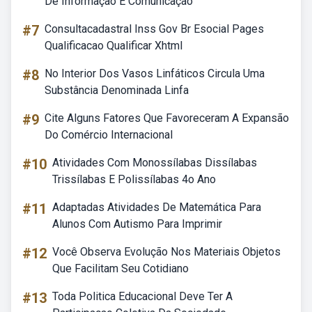
De Informação E Comunicação
#7
Consultacadastral Inss Gov Br Esocial Pages
Qualificacao Qualificar Xhtml
#8
No Interior Dos Vasos Linfáticos Circula Uma
Substância Denominada Linfa
#9
Cite Alguns Fatores Que Favoreceram A Expansão
Do Comércio Internacional
#10
Atividades Com Monossílabas Dissílabas
Trissílabas E Polissílabas 4o Ano
#11
Adaptadas Atividades De Matemática Para
Alunos Com Autismo Para Imprimir
#12
Você Observa Evolução Nos Materiais Objetos
Que Facilitam Seu Cotidiano
#13
Toda Politica Educacional Deve Ter A