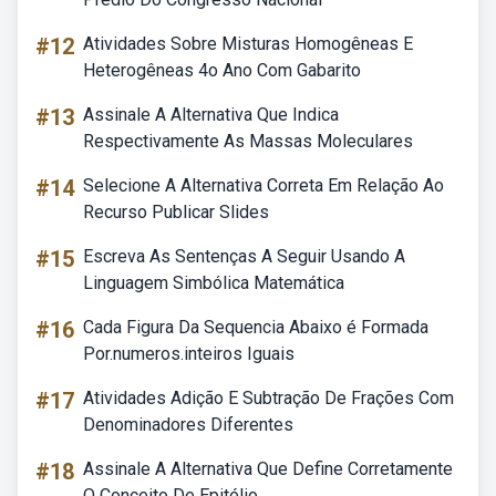
#12
Atividades Sobre Misturas Homogêneas E
Heterogêneas 4o Ano Com Gabarito
#13
Assinale A Alternativa Que Indica
Respectivamente As Massas Moleculares
#14
Selecione A Alternativa Correta Em Relação Ao
Recurso Publicar Slides
#15
Escreva As Sentenças A Seguir Usando A
Linguagem Simbólica Matemática
#16
Cada Figura Da Sequencia Abaixo é Formada
Por.numeros.inteiros Iguais
#17
Atividades Adição E Subtração De Frações Com
Denominadores Diferentes
#18
Assinale A Alternativa Que Define Corretamente
O Conceito De Epitélio.