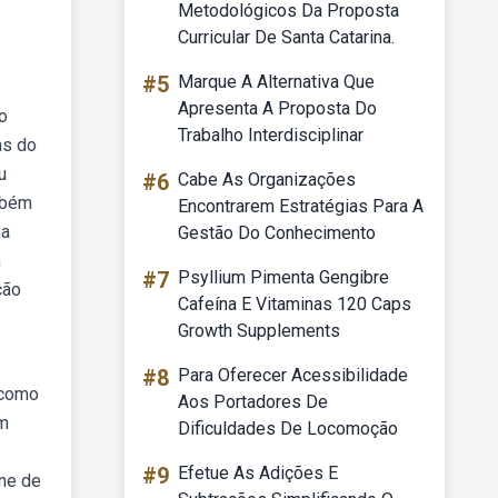
Metodológicos Da Proposta
Curricular De Santa Catarina.
#5
Marque A Alternativa Que
Apresenta A Proposta Do
o
Trabalho Interdisciplinar
as do
u
#6
Cabe As Organizações
mbém
Encontrarem Estratégias Para A
ma
Gestão Do Conhecimento
m
#7
Psyllium Pimenta Gengibre
ção
Cafeína E Vitaminas 120 Caps
Growth Supplements
#8
Para Oferecer Acessibilidade
 como
Aos Portadores De
em
Dificuldades De Locomoção
#9
Efetue As Adições E
ine de