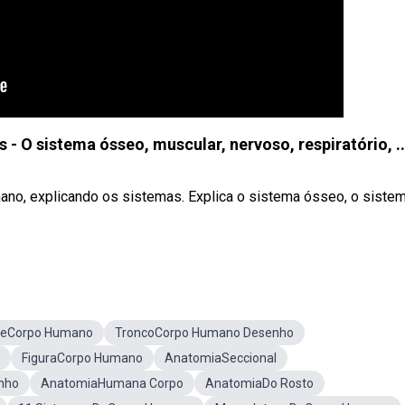
 O sistema ósseo, muscular, nervoso, respiratório, ..
umano, explicando os sistemas. Explica o sistema ósseo, o siste
reCorpo Humano
TroncoCorpo Humano Desenho
FiguraCorpo Humano
AnatomiaSeccional
nho
AnatomiaHumana Corpo
AnatomiaDo Rosto