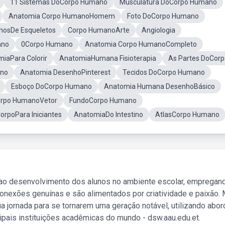
11 Sistemas DoCorpo Humano
Musculatura DoCorpo Humano
Anatomia Corpo HumanoHomem
Foto DoCorpo Humano
hosDe Esqueletos
Corpo HumanoArte
Angiologia
ano
0Corpo Humano
Anatomia Corpo HumanoCompleto
iaPara Colorir
AnatomiaHumana Fisioterapia
As Partes DoCorp
ano
Anatomia DesenhoPinterest
Tecidos DoCorpo Humano
Esboço DoCorpo Humano
Anatomia Humana DesenhoBásico
rpo HumanoVetor
FundoCorpo Humano
orpoPara Iniciantes
AnatomiaDo Intestino
AtlasCorpo Humano
 ao desenvolvimento dos alunos no ambiente escolar, empregan
nexões genuínas e são alimentados por criatividade e paixão. 
a jornada para se tornarem uma geração notável, utilizando abo
ipais instituições acadêmicas do mundo - dsw.aau.edu.et.