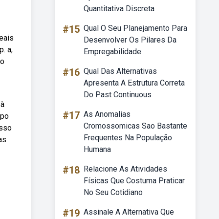
Quantitativa Discreta
#15
Qual O Seu Planejamento Para
eais
Desenvolver Os Pilares Da
. a,
Empregabilidade
do
#16
Qual Das Alternativas
Apresenta A Estrutura Correta
Do Past Continuous
 à
#17
As Anomalias
rpo
Cromossomicas Sao Bastante
osso
Frequentes Na População
as
Humana
#18
Relacione As Atividades
Físicas Que Costuma Praticar
No Seu Cotidiano
#19
Assinale A Alternativa Que