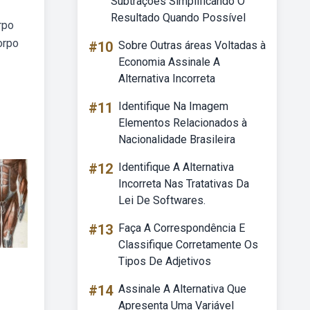
Subtrações Simplificando O
Resultado Quando Possível
rpo
orpo
#10
Sobre Outras áreas Voltadas à
Economia Assinale A
Alternativa Incorreta
#11
Identifique Na Imagem
Elementos Relacionados à
Nacionalidade Brasileira
#12
Identifique A Alternativa
Incorreta Nas Tratativas Da
Lei De Softwares.
#13
Faça A Correspondência E
Classifique Corretamente Os
Tipos De Adjetivos
#14
Assinale A Alternativa Que
Apresenta Uma Variável