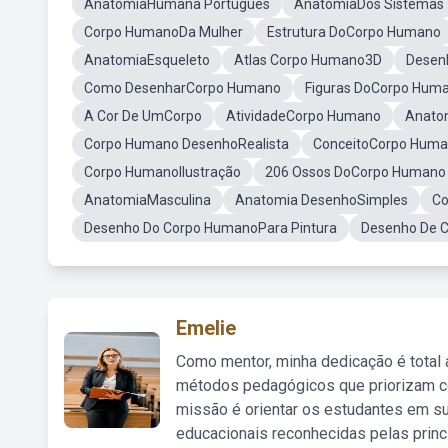
AnatomiaHumana Portugues
AnatomiaDos Sistemas
Corpo HumanoDa Mulher
Estrutura DoCorpo Humano
AnatomiaEsqueleto
Atlas Corpo Humano3D
Desen
Como DesenharCorpo Humano
Figuras DoCorpo Hum
A Cor De UmCorpo
AtividadeCorpo Humano
Anatom
Corpo Humano DesenhoRealista
ConceitoCorpo Hum
Corpo HumanoIlustração
206 Ossos DoCorpo Humano
AnatomiaMasculina
Anatomia DesenhoSimples
Co
Desenho Do Corpo HumanoPara Pintura
Desenho De C
Emelie
Como mentor, minha dedicação é total
métodos pedagógicos que priorizam co
missão é orientar os estudantes em su
educacionais reconhecidas pelas princ