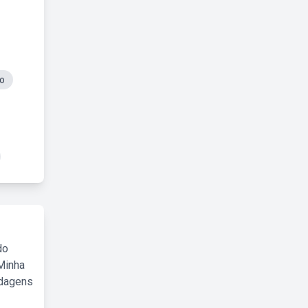
o
do
Minha
rdagens