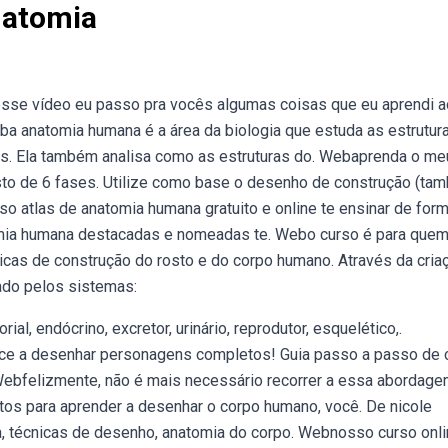
atomia
esse vídeo eu passo pra vocês algumas coisas que eu aprendi a
a anatomia humana é a área da biologia que estuda as estrutur
os. Ela também analisa como as estruturas do. Webaprenda o me
o de 6 fases. Utilize como base o desenho de construção (ta
 atlas de anatomia humana gratuito e online te ensinar de for
omia humana destacadas e nomeadas te. Webo curso é para que
icas de construção do rosto e do corpo humano. Através da cria
do pelos sistemas:
ial, endócrino, excretor, urinário, reprodutor, esquelético,.
e a desenhar personagens completos! Guia passo a passo de
Webfelizmente, não é mais necessário recorrer a essa abordag
itos para aprender a desenhar o corpo humano, você. De nicole
ia, técnicas de desenho, anatomia do corpo. Webnosso curso onl