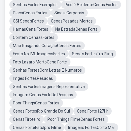
Senhas FortesExemplos
Picolé AcidenteCenas Fortes
PlacaCenas Fortes
Sinais Corporais
CSI Sena'sFortes
CenasPesadas Mortos
HamasCena Fortes
Na EstradaCenas Forts
Contem CenaasFortes
Mão Rasgando CoraçãoCenas Fortes
Festa No IML ImagensFortes
Sena's FortesTra Pling
Foto Lazaro MortoCena Forte
Senhas FortesCom Letras E Numeros
Imges FortesPesadas
Senhas FortesImagens Representativa
Imagem Cenas ForteDe Pessoas
Poor ThingsCenas Fortes
Cenas FortesRio Grande Do Sul
Cena Forte127Hr
CenasTiroteiro
Poor Things FilmeCenas Fortes
Cenas ForteEstulpro Filme
Imagens FortesCorto Mal