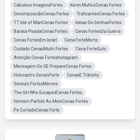
Cabuloso ImagensFortes
Kevin MuñozCenas Fortes
DecomposicãoCenas Fortes
TraficantesCenas Fortes
TT Isle of ManCenas Fortes
Ideias De SenhasFortes
Barata PisadaCenas Fortes
Cenas FortesDa Guerra
Cenas FortesEm Israrl
Cena ForteMorte
Cuidado CenasMuito Fortes
Cena ForteGuts
Atenção Cenas FortesInstagram
Mensagem De SE PrepareCenas Fortes
Holocastro Sena'sForte
CenasE Trânsito
Senna's FortesMemes
The Girl Who EscapedCenas Fortes
Homem Partido Ao MeioCenas Fortes
Pe CortadoCenas Forte