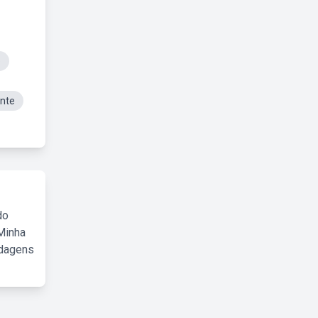
o
ante
do
Minha
rdagens