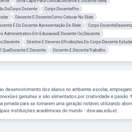
cente
Uma Capa Para ColocarDiscente E Docente Ideia
ção DoCorpo Docente
Corpo DocenteFho
olar
Discente E DocenteComo Colocar No Slide
cente E Do Docente Apresentação De Slide
Corpo DocenteDesenh
co Administrativo Em EducacaoE Docente Ou Discente
po Discente
Direitos E Deveres EProibições Do Corpo Discente Estud
O QueDocente E Discente
Docente E DiscenteTrabalho
 ao desenvolvimento dos alunos no ambiente escolar, empregan
nexões genuínas e são alimentados por criatividade e paixão. 
a jornada para se tornarem uma geração notável, utilizando abo
ipais instituições acadêmicas do mundo - dsw.aau.edu.et.