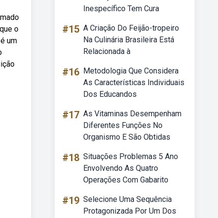
Inespecífico Tem Cura
ormado
#15
A Criação Do Feijão-tropeiro
 que o
Na Culinária Brasileira Está
 é um
Relacionada à
o
uição
#16
Metodologia Que Considera
As Características Individuais
Dos Educandos
#17
As Vitaminas Desempenham
Diferentes Funções No
Organismo E São Obtidas
#18
Situações Problemas 5 Ano
Envolvendo As Quatro
Operações Com Gabarito
#19
Selecione Uma Sequência
Protagonizada Por Um Dos