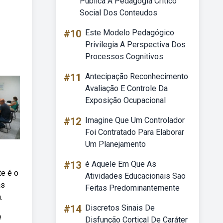
Publica A Pedagogia Critico
Social Dos Conteudos
#10
Este Modelo Pedagógico
Privilegia A Perspectiva Dos
Processos Cognitivos
#11
Antecipação Reconhecimento
Avaliação E Controle Da
Exposição Ocupacional
#12
Imagine Que Um Controlador
Foi Contratado Para Elaborar
Um Planejamento
#13
é Aquele Em Que As
te é o
Atividades Educacionais Sao
as
Feitas Predominantemente
.
#14
Discretos Sinais De
e
Disfunção Cortical De Caráter