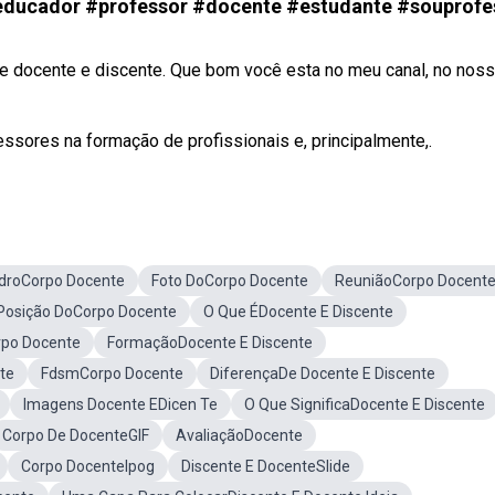
 #educador #professor #docente #estudante #souprofe
e docente e discente. Que bom você esta no meu canal, no nos
ssores na formação de profissionais e, principalmente,.
droCorpo Docente
Foto DoCorpo Docente
ReuniãoCorpo Docent
osição DoCorpo Docente
O Que ÉDocente E Discente
rpo Docente
FormaçãoDocente E Discente
te
FdsmCorpo Docente
DiferençaDe Docente E Discente
Imagens Docente EDicen Te
O Que SignificaDocente E Discente
Corpo De DocenteGIF
AvaliaçãoDocente
Corpo DocenteIpog
Discente E DocenteSlide