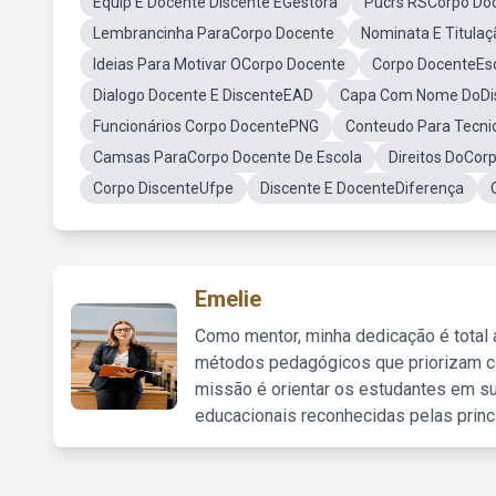
Equip E Docente Discente EGestora
Pucrs RSCorpo Do
Lembrancinha ParaCorpo Docente
Nominata E Titula
Ideias Para Motivar OCorpo Docente
Corpo DocenteEsc
Dialogo Docente E DiscenteEAD
Capa Com Nome DoDis
Funcionários Corpo DocentePNG
Conteudo Para Tecni
Camsas ParaCorpo Docente De Escola
Direitos DoCor
Corpo DiscenteUfpe
Discente E DocenteDiferença
Emelie
Como mentor, minha dedicação é total
métodos pedagógicos que priorizam co
missão é orientar os estudantes em su
educacionais reconhecidas pelas princ