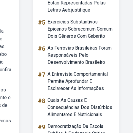
Estao Representadas Pelas
Letras Aeb.justifique
#5
Exercícios Substantivos
Epicenos Sobrecomum Comum
la
Dois Gêneros Com Gabarito
se
das
#6
As Ferrovias Brasileiras Foram
Webo
Responsáveis Pelo
io
Desenvolvimento Brasileiro
onfira
#7
A Entrevista Comportamental
Permite Aprofundar E
Esclarecer As Informações
 os
nte e
#8
Quais As Causas E
s de
Consequências Dos Distúrbios
Alimentares E Nutricionais
onamos
#9
Democratização Da Escola