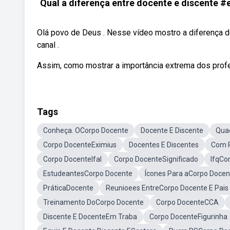
Qual a diferença entre docente e discente
Olá povo de Deus . Nesse vídeo mostro a diferença d
canal .
Assim, como mostrar a importância extrema dos profe
Tags
Conheça. OCorpo Docente
Docente E Discente
Qua
Corpo DocenteEximius
Docentes E Discentes
Com P
Corpo DocenteIfal
Corpo DocenteSignificado
IfqCo
EstudeantesCorpo Docente
Ícones Para aCorpo Docen
PráticaDocente
Reunioees EntreCorpo Docente E Pais
Treinamento DoCorpo Docente
Corpo DocenteCCA
Discente E DocenteEm Traba
Corpo DocenteFigurinha