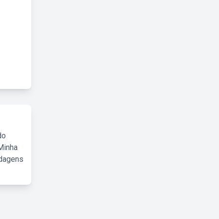
do
Minha
rdagens