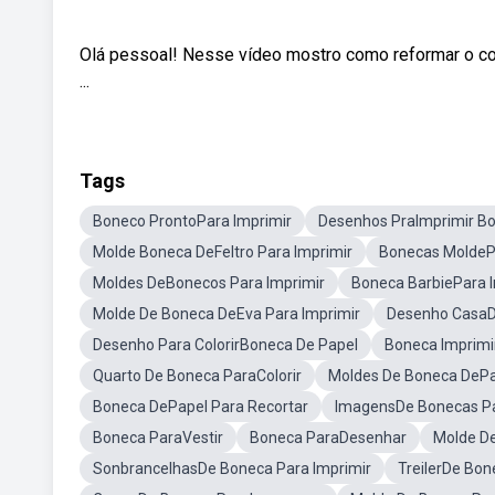
Olá pessoal! Nesse vídeo mostro como reformar o c
...
Tags
Boneco ProntoPara Imprimir
Desenhos PraImprimir B
Molde Boneca DeFeltro Para Imprimir
Bonecas MoldeP
Moldes DeBonecos Para Imprimir
Boneca BarbiePara 
Molde De Boneca DeEva Para Imprimir
Desenho CasaDe
Desenho Para ColorirBoneca De Papel
Boneca Imprimi
Quarto De Boneca ParaColorir
Moldes De Boneca DePan
Boneca DePapel Para Recortar
ImagensDe Bonecas Pa
Boneca ParaVestir
Boneca ParaDesenhar
Molde D
SonbrancelhasDe Boneca Para Imprimir
TreilerDe Bon