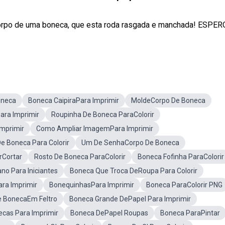
orpo de uma boneca, que esta roda rasgada e manchada! ESPE
oneca
Boneca CaipiraPara Imprimir
MoldeCorpo De Boneca
ara Imprimir
Roupinha De Boneca ParaColorir
Imprimir
Como Ampliar ImagemPara Imprimir
 Boneca Para Colorir
Um De SenhaCorpo De Boneca
rCortar
Rosto De Boneca ParaColorir
Boneca Fofinha ParaColorir
o Para Iniciantes
Boneca Que Troca DeRoupa Para Colorir
ra Imprimir
BonequinhasPara Imprimir
Boneca ParaColorir PNG
e BonecaEm Feltro
Boneca Grande DePapel Para Imprimir
ecas Para Imprimir
Boneca DePapel Roupas
Boneca ParaPintar