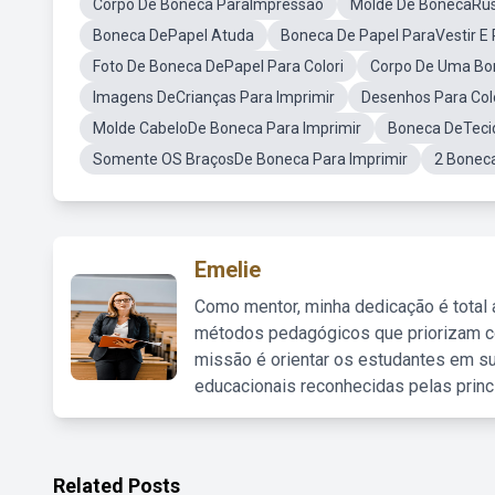
Corpo De Boneca ParaImpressao
Molde De BonecaRu
Boneca DePapel Atuda
Boneca De Papel ParaVestir E 
Foto De Boneca DePapel Para Colori
Corpo De Uma Bon
Imagens DeCrianças Para Imprimir
Desenhos Para Col
Molde CabeloDe Boneca Para Imprimir
Boneca DeTeci
Somente OS BraçosDe Boneca Para Imprimir
2 Boneca
Emelie
Como mentor, minha dedicação é total
métodos pedagógicos que priorizam co
missão é orientar os estudantes em su
educacionais reconhecidas pelas princ
Related Posts