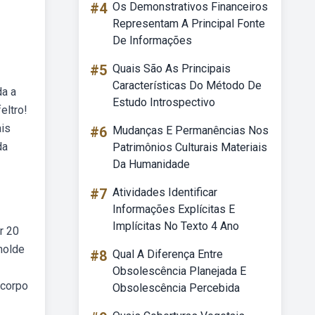
#4
Os Demonstrativos Financeiros
Representam A Principal Fonte
De Informações
#5
Quais São As Principais
Características Do Método De
da a
Estudo Introspectivo
eltro!
ais
#6
Mudanças E Permanências Nos
da
Patrimônios Culturais Materiais
Da Humanidade
#7
Atividades Identificar
Informações Explícitas E
Implícitas No Texto 4 Ano
r 20
molde
#8
Qual A Diferença Entre
Obsolescência Planejada E
 corpo
Obsolescência Percebida