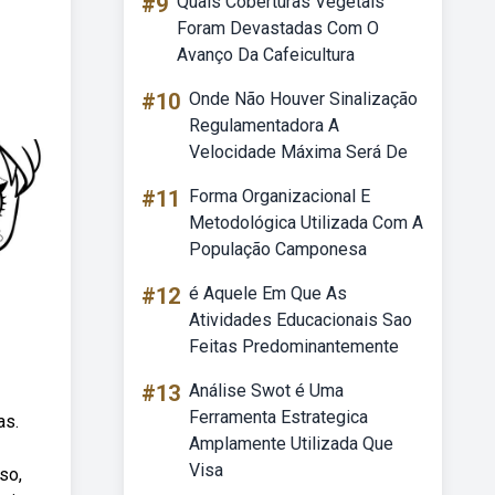
#9
Quais Coberturas Vegetais
Foram Devastadas Com O
Avanço Da Cafeicultura
#10
Onde Não Houver Sinalização
Regulamentadora A
Velocidade Máxima Será De
#11
Forma Organizacional E
Metodológica Utilizada Com A
População Camponesa
#12
é Aquele Em Que As
Atividades Educacionais Sao
Feitas Predominantemente
#13
Análise Swot é Uma
Ferramenta Estrategica
as.
Amplamente Utilizada Que
Visa
so,