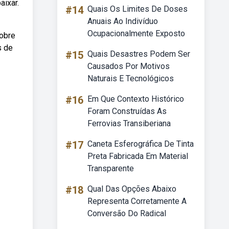
ixar.
#14
Quais Os Limites De Doses
Anuais Ao Indivíduo
Ocupacionalmente Exposto
sobre
s de
#15
Quais Desastres Podem Ser
Causados Por Motivos
Naturais E Tecnológicos
#16
Em Que Contexto Histórico
Foram Construídas As
Ferrovias Transiberiana
#17
Caneta Esferográfica De Tinta
Preta Fabricada Em Material
Transparente
#18
Qual Das Opções Abaixo
Representa Corretamente A
Conversão Do Radical