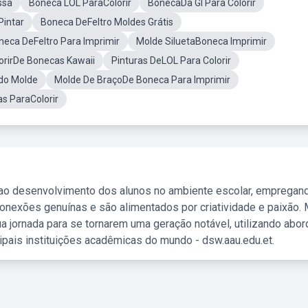
ssa
Boneca LOL ParaColorir
BonecaDa GI Para Colorir
Pintar
Boneca DeFeltro Moldes Grátis
eca DeFeltro Para Imprimir
Molde SiluetaBoneca Imprimir
orirDe Bonecas Kawaii
Pinturas DeLOL Para Colorir
do Molde
Molde De BraçoDe Boneca Para Imprimir
s ParaColorir
 ao desenvolvimento dos alunos no ambiente escolar, empregan
nexões genuínas e são alimentados por criatividade e paixão. 
a jornada para se tornarem uma geração notável, utilizando abo
ipais instituições acadêmicas do mundo - dsw.aau.edu.et.