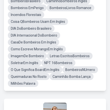
BombeiroBrasileiro
CaminhoBombeiros Ingles
Bombeiros EmPerigo
BombeirosLivros Romance
Incendios Florestais
Coisa QBombeiros Usam Em Ingles
DIA DoBombeiro Brasileiro
DIA Internacional DoBombeiro
CasaDe Bombeiros Em Ingles
Como Escreve MorangoEm Inglês
ImagemDe Bombeiro
Letras EscritosBombeiros
SoletrarEm Inglês
NPT 16Bombeiros
O Que Significa BoardEm Inglês
BombeirosNUmero
Queimaduras No Rosto
Caminhão Bomba Lança
Milhões Palavra