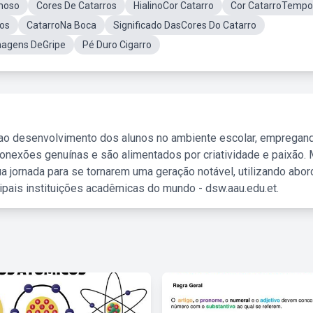
moso
Cores De Catarros
HialinoCor Catarro
Cor CatarroTempo
dos
CatarroNa Boca
Significado DasCores Do Catarro
magens DeGripe
Pé Duro Cigarro
 ao desenvolvimento dos alunos no ambiente escolar, empregan
nexões genuínas e são alimentados por criatividade e paixão. 
a jornada para se tornarem uma geração notável, utilizando abo
ipais instituições acadêmicas do mundo - dsw.aau.edu.et.