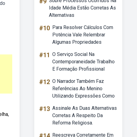
#9
Sobre Processos Ocorridos Na
ndo
Idade Média Estão Corretas As
Alternativas
#10
Para Resolver Cálculos Com
Potência Vale Relembrar
Algumas Propriedades
#11
O Serviço Social Na
Contemporaneidade Trabalho
E Formação Profissional
#12
O Narrador Também Faz
Referências Ao Menino
Utilizando Expressões Como
#13
Assinale As Duas Alternativas
elha,
Corretas A Respeito Da
Reforma Religiosa.
#14
Reescreva Corretamente Em