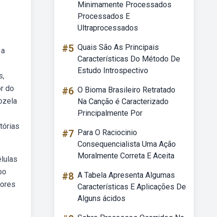
Minimamente Processados
Processados E
Ultraprocessados
#5
Quais São As Principais
 a
Características Do Método De
Estudo Introspectivo
s,
or do
#6
O Bioma Brasileiro Retratado
ozela
Na Canção é Caracterizado
Principalmente Por
tórias
#7
Para O Raciocinio
Consequencialista Uma Ação
Moralmente Correta E Aceita
élulas
bo
#8
A Tabela Apresenta Algumas
tores
Características E Aplicações De
Alguns ácidos