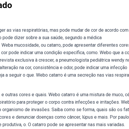
cado
ger as vias respiratórias, mas pode mudar de cor de acordo com
o pode dizer sobre a sua saúde, segundo a médica
e. Weba mucosidade, ou catarro, pode apresentar diferentes core
 cor pode indicar uma condição específica, como. Webo que a c
trevista exclusiva à crescer, a pneumologista pediátrica wendy n
alteração na cor, consistência e odor, pode indicar uma infecção
eja a seguir o que. Webo catarro é uma secreção nas vias respira
m e outras cores e quais. Webo catarro é uma mistura de muco, c
ratório para proteger o corpo contra infecções e irritações. We
o organismo de invasões. Saiba como se forma, quais são os fa
cores e denunciar doenças como câncer, lúpus e mais. Por paulo
produtiva, o. O catarro pode se apresentar nas mais variadas.