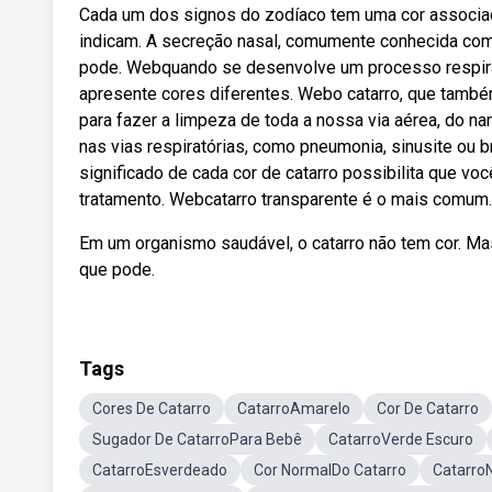
Cada um dos signos do zodíaco tem uma cor associada 
indicam. A secreção nasal, comumente conhecida com
pode. Webquando se desenvolve um processo respirató
apresente cores diferentes. Webo catarro, que tam
para fazer a limpeza de toda a nossa via aérea, do na
nas vias respiratórias, como pneumonia, sinusite ou br
significado de cada cor de catarro possibilita que 
tratamento. Webcatarro transparente é o mais comum.
Em um organismo saudável, o catarro não tem cor. Ma
que pode.
Tags
Cores De Catarro
CatarroAmarelo
Cor De Catarro
Sugador De CatarroPara Bebê
CatarroVerde Escuro
CatarroEsverdeado
Cor NormalDo Catarro
Catarro