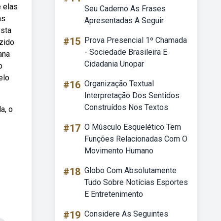
 elas
Seu Caderno As Frases
as
Apresentadas A Seguir
esta
#15
Prova Presencial 1º Chamada
zido
- Sociedade Brasileira E
ana
Cidadania Unopar
o
elo
#16
Organização Textual
Interpretação Dos Sentidos
Construídos Nos Textos
a, o
#17
O Músculo Esquelético Tem
Funções Relacionadas Com O
Movimento Humano
#18
Globo Com Absolutamente
Tudo Sobre Notícias Esportes
E Entretenimento
#19
Considere As Seguintes