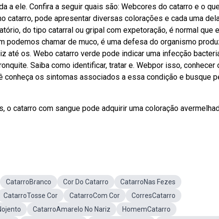
a ele. Confira a seguir quais são: Webcores do catarro e o que
o catarro, pode apresentar diversas colorações e cada uma del
rio, do tipo catarral ou gripal com expetoração, é normal que 
bém podemos chamar de muco, é uma defesa do organismo produ
riz até os. Webo catarro verde pode indicar uma infecção bacteri
onquite. Saiba como identificar, tratar e. Webpor isso, conhecer 
você conheça os sintomas associados a essa condição e busque p
s, o catarro com sangue pode adquirir uma coloração avermelhad
CatarroBranco
Cor Do Catarro
CatarroNas Fezes
CatarroTosse Cor
CatarroCom Cor
CorresCatarro
Nojento
CatarroAmarelo No Nariz
HomemCatarro