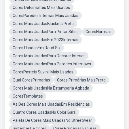
Cores DeEsmaltes Mais Usados
CoresParedes Internas Mais Usadas
Cores Mais UsadasBlackets Preto
Cores Mais UsadasPara Pintar Sitios
CoresNormais
Cores Mais UsadasEm 2023Internas
Cores UsadasEm Raud Six
Cores Mais UsadasPara Decorar Interior
Cores Mais UsadasPara Paredes Internaws
CoresPasteis Suvinil Mais Usadas
Quai CoresPrimarias
Cores Primárias MaisPreto
Cores Mais UsadasNa Estamparia Agbada
CoresTemplates
As Dez Cores Mais UsadasEm Residências
Quatro Cores UsadasNo Color Bars
Paleta De Cores Mais UsadasNo Streetwear
SistemasDe Cores
CoresPrimárias Escuras