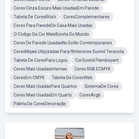
Cores Cinza Escuro Mais UsadasEm Parede
Tabela De CoresRita's
CoresComplementares
Cores Para ParedeDe Casa Mais Usadas
O Código Da Cor MaisBonita Do Mundo
Cores De Parede UsadasNo Estilo Contemporaneo
CoresMqais Utilçizadas Para I9nteriores Suvinil Teracota
Tabela De CoresPara Logos
CorSuvinil Flamboyant
Cores Mais UsadasInternas
Cores RGB ECMYK
CoresEm CMYK
Tabela De CoresWeb
Cores Mais UsadasPara Quartos
SistemaDe Cores
Cores Mais UsadasEm Quarto
CoresArgb
Paleta De CoresDecoração