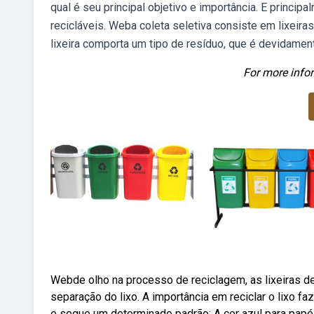
qual é seu principal objetivo e importância. E princip
recicláveis. Weba coleta seletiva consiste em lixeiras
lixeira comporta um tipo de resíduo, que é devidament
For more infor
Webde olho na processo de reciclagem, as lixeiras de 
separação do lixo. A importância em reciclar o lixo f
e segue um determinado padrão: A cor azul para papéi