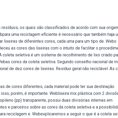
 resíduos, os quais são classificados de acordo com sua orige
bpara uma reciclagem eficiente é necessário que também haja 
zar lixeiras de diferentes cores, cada uma para um tipo de. Webo
ceu as cores das lixeiras com o intuito de facilitar o procedim
A coleta seletiva é um sistema de recolhimento de lixo criado pa
Webas cores da coleta seletiva. Segundo conselho nacional de m
nal de dez cores de lixeiras. Resíduo geral não reciclável. As 
as de cores diferentes, cada material pode ter sua destinação
a isso, porém, é importante. Weblixeira mix plástica com 2 divis
ropileno (pp) transparente, possui duas divisórias internas em
es e parceiros sobre as cores da coleta seletiva e a possibili
para reciclagem e. Webexplicaremos a seguir o que é a coleta sel