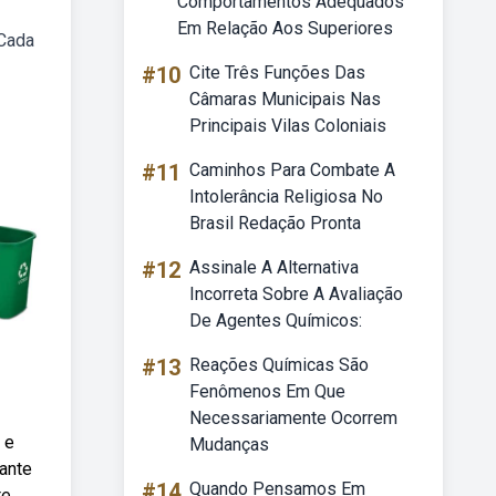
Comportamentos Adequados
Em Relação Aos Superiores
 Cada
#10
Cite Três Funções Das
Câmaras Municipais Nas
Principais Vilas Coloniais
#11
Caminhos Para Combate A
Intolerância Religiosa No
Brasil Redação Pronta
#12
Assinale A Alternativa
Incorreta Sobre A Avaliação
De Agentes Químicos:
#13
Reações Químicas São
Fenômenos Em Que
Necessariamente Ocorrem
 e
Mudanças
tante
#14
Quando Pensamos Em
te