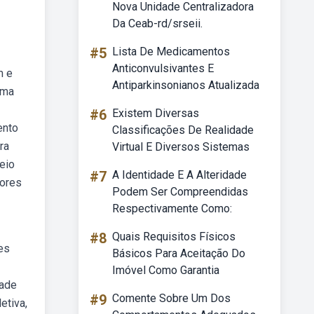
Nova Unidade Centralizadora
Da Ceab-rd/srseii.
#5
Lista De Medicamentos
Anticonvulsivantes E
m e
Antiparkinsonianos Atualizada
uma
#6
Existem Diversas
ento
Classificações De Realidade
ra
Virtual E Diversos Sistemas
eio
#7
A Identidade E A Alteridade
cores
Podem Ser Compreendidas
Respectivamente Como:
#8
Quais Requisitos Físicos
ões
Básicos Para Aceitação Do
Imóvel Como Garantia
dade
#9
Comente Sobre Um Dos
etiva,