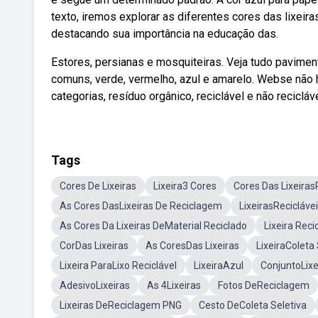
texto, iremos explorar as diferentes cores das lixeira
destacando sua importância na educação das.
Estores, persianas e mosquiteiras. Veja tudo pavimen
comuns, verde, vermelho, azul e amarelo. Webse não há
categorias, resíduo orgânico, reciclável e não recicláv
Tags
Cores De Lixeiras
Lixeira3 Cores
Cores Das Lixeiras
As Cores DasLixeiras De Reciclagem
LixeirasRecicláve
As Cores Da Lixeiras DeMaterial Reciclado
Lixeira Reci
CorDas Lixeiras
As CoresDas Lixeiras
LixeiraColeta 
Lixeira ParaLixo Reciclável
LixeiraAzul
ConjuntoLixe
AdesivoLixeiras
As 4Lixeiras
Fotos DeReciclagem
Lixeiras DeReciclagem PNG
Cesto DeColeta Seletiva