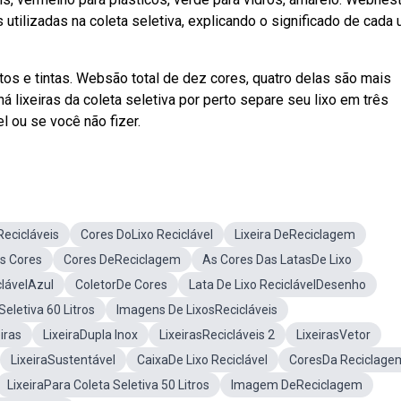
s utilizadas na coleta seletiva, explicando o significado de cada
tos e tintas. Websão total de dez cores, quatro delas são mais
 lixeiras da coleta seletiva por perto separe seu lixo em três
el ou se você não fizer.
Recicláveis
Cores DoLixo Reciclável
Lixeira DeReciclagem
is Cores
Cores DeReciclagem
As Cores Das LatasDe Lixo
clávelAzul
ColetorDe Cores
Lata De Lixo ReciclávelDesenho
Seletiva 60 Litros
Imagens De LixosRecicláveis
iras
LixeiraDupla Inox
LixeirasRecicláveis 2
LixeirasVetor
LixeiraSustentável
CaixaDe Lixo Reciclável
CoresDa Reciclage
LixeiraPara Coleta Seletiva 50 Litros
Imagem DeReciclagem