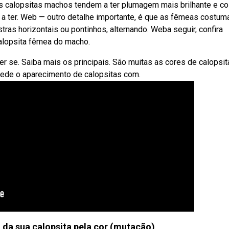
 as calopsitas machos tendem a ter plumagem mais brilhante e co
 a ter. Web — outro detalhe importante, é que as fêmeas costum
ras horizontais ou pontinhos, alternando. Weba seguir, confira
calopsita fêmea do macho.
r se. Saiba mais os principais. São muitas as cores de calopsit
mpede o aparecimento de calopsitas com.
da sua calopsita pela cor (mutação)