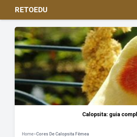
RETOEDU
Calopsita: guia compl
Home
>
Cores De Calopsita Fêmea