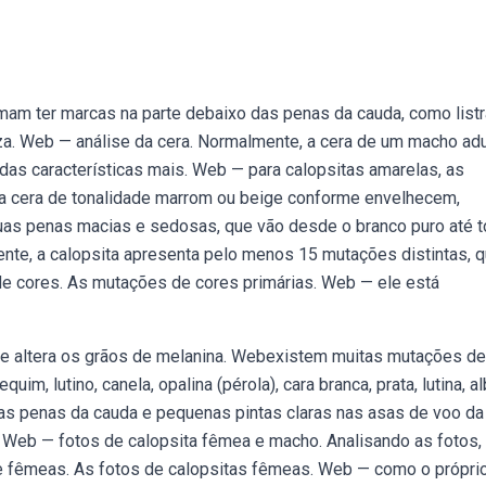
am ter marcas na parte debaixo das penas da cauda, como list
nza. Web — análise da cera. Normalmente, a cera de um macho adu
 das características mais. Web — para calopsitas amarelas, as
 cera de tonalidade marrom ou beige conforme envelhecem,
uas penas macias e sedosas, que vão desde o branco puro até 
nte, a calopsita apresenta pelo menos 15 mutações distintas, 
 cores. As mutações de cores primárias. Web — ele está
 que altera os grãos de melanina. Webexistem muitas mutações de
uim, lutino, canela, opalina (pérola), cara branca, prata, lutina, a
nas penas da cauda e pequenas pintas claras nas asas de voo da
a. Web — fotos de calopsita fêmea e macho. Analisando as fotos,
 e fêmeas. As fotos de calopsitas fêmeas. Web — como o própri