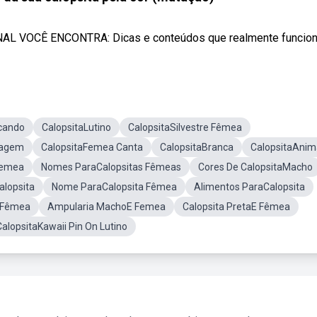
L VOCÊ ENCONTRA: Dicas e conteúdos que realmente funciona
ncando
CalopsitaLutino
CalopsitaSilvestre Fêmea
magem
CalopsitaFemea Canta
CalopsitaBranca
CalopsitaAnim
Femea
Nomes ParaCalopsitas Fêmeas
Cores De CalopsitaMacho
alopsita
Nome ParaCalopsita Fêmea
Alimentos ParaCalopsita
a Fêmea
Ampularia MachoE Femea
Calopsita PretaE Fêmea
CalopsitaKawaii Pin On Lutino