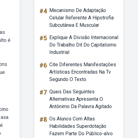
#4
Mecanismo De Adaptação
Celular Referente A Hipotrofia
Subcutânea E Muscular
ras
#5
Explique A Divisão Internacional
lto é
Do Trabalho Dit Do Capitalismo
Industrial
tons
#6
Cite Diferentes Manifestações
Artísticas Encontradas Na Tv
que
Segundo O Texto
#7
Quais Das Seguintes
Alternativas Apresenta O
Antônimo Da Palavra Agitado
lbino
 asa.
#8
Os Alunos Com Altas
 é
Habilidades Superdotação
o
Fazem Parte Do Público-alvo