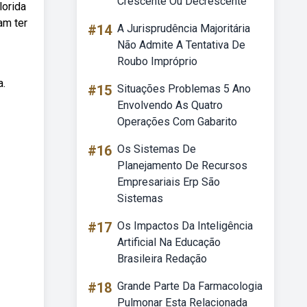
Crescente Ou Decrescente
lorida
am ter
#14
A Jurisprudência Majoritária
Não Admite A Tentativa De
Roubo Impróprio
a.
#15
Situações Problemas 5 Ano
Envolvendo As Quatro
Operações Com Gabarito
#16
Os Sistemas De
Planejamento De Recursos
Empresariais Erp São
Sistemas
#17
Os Impactos Da Inteligência
Artificial Na Educação
Brasileira Redação
#18
Grande Parte Da Farmacologia
Pulmonar Esta Relacionada