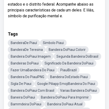
estados e o distrito federal. Acompanhe abaixo as
principais características de cada um deles. E lilás,
símbolo de purificação mental e.
Tags
BandeiraDe Piauí
Simbolo Piaui
BandeiraDe Teresina
Bandeira DoPiaui Colorir
Bandeira DoPiaui Imagem
Segunda Bandeira DoBrasil
Bandeiras DoPiaui
Significado Da Bandeira DoPiaui
Fazer UmaBandeira Do Piaui
PiauíBrazil
Bandeira Do PiauíPNG
Bandeira DoEstado Piaui
Sigla De Piaui
Google Piliapp EmojiBandeira Do Piaui
Bandeira DoPiaui Com Brasil
Varias Bandeira DoPiaui
Baneira DoPiaui
Bandeira DoPiaui Para Imprimir
Bammdeira DoPiaui
Bandeira DoPiaui Atual