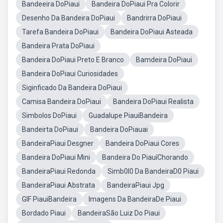
Bandeeira DoPiaui
Bandeira DoPiaui Pra Colorir
Desenho Da Bandeira DoPiaui
Bandrirra DoPiaui
Tarefa Bandeira DoPiaui
Bandeira DoPiaui Asteada
Bandeira Prata DoPiaui
Bandeira DoPiaui Preto E Branco
Bamdeira DoPiaui
Bandeira DoPiaui Curiosidades
Siginficado Da Bandeira DoPiaui
Camisa Bandeira DoPiaui
Bandeira DoPiaui Realista
Simbolos DoPiaui
Guadalupe PiauiBandeira
Bandeirta DoPiaui
Bandeira DoPiauai
BandeiraPiaui Desgner
Bandeira DoPiaui Cores
Bandeira DoPiaui Mini
Bandeira Do PiauíChorando
BandeiraPiaui Redonda
Simb0l0 Da BandeiraD0 Piaui
BandeiraPiaui Abstrata
BandeiraPiaui Jpg
GIF PiauiBandeira
Imagens Da BandeiraDe Piaui
Bordado Piaui
BandeiraSão Luiz Do Piaui