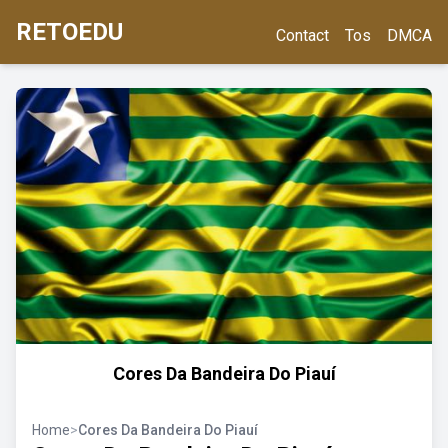
RETOEDU
Contact
Tos
DMCA
Cores Da Bandeira Do Piauí
Home
>
Cores Da Bandeira Do Piauí