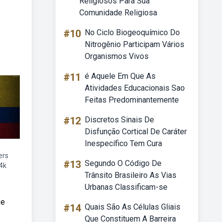
Religiosos Para Sua
Comunidade Religiosa
#10
No Ciclo Biogeoquímico Do
Nitrogênio Participam Vários
Organismos Vivos
#11
é Aquele Em Que As
Atividades Educacionais Sao
Feitas Predominantemente
#12
Discretos Sinais De
Disfunção Cortical De Caráter
Inespecífico Tem Cura
ers
#13
Segundo O Código De
4k
Trânsito Brasileiro As Vias
Urbanas Classificam-se
se
#14
Quais São As Células Gliais
Que Constituem A Barreira