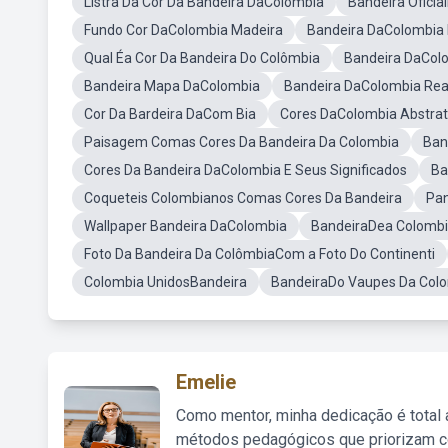
Listra Da Cor Da Bandeira DaColombia
Bandeira Oficia
Fundo Cor DaColombia Madeira
Bandeira DaColombia 
Qual Éa Cor Da Bandeira Do Colômbia
Bandeira DaCol
Bandeira Mapa DaColombia
Bandeira DaColombia Rea
Cor Da Bardeira DaCom Bia
Cores DaColombia Abstra
Paisagem Comas Cores Da Bandeira Da Colombia
Ban
Cores Da Bandeira DaColombia E Seus Significados
Ba
Coqueteis Colombianos Comas Cores Da Bandeira
Pan
Wallpaper Bandeira DaColombia
BandeiraDea Colomb
Foto Da Bandeira Da ColômbiaCom a Foto Do Continenti
Colombia UnidosBandeira
BandeiraDo Vaupes Da Col
Emelie
Como mentor, minha dedicação é total
métodos pedagógicos que priorizam co