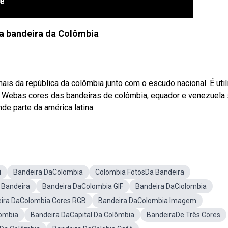
da bandeira da Colômbia
is da república da colômbia junto com o escudo nacional. É uti
e. Webas cores das bandeiras de colômbia, equador e venezuela
de parte da américa latina.
i
Bandeira DaColombia
Colombia FotosDa Bandeira
 Bandeira
Bandeira DaColombia GIF
Bandeira DaCiolombia
ira DaColombia Cores RGB
Bandeira DaColombia Imagem
ombia
Bandeira DaCapital Da Colômbia
BandeiraDe Três Cores