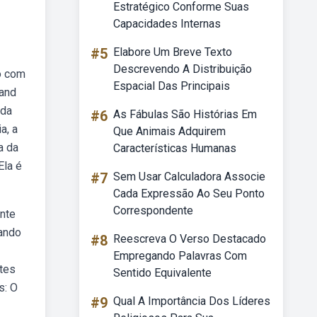
Estratégico Conforme Suas
Capacidades Internas
#5
Elabore Um Breve Texto
Descrevendo A Distribuição
o com
Espacial Das Principais
 and
 da
#6
As Fábulas São Histórias Em
a, a
Que Animais Adquirem
a da
Características Humanas
Ela é
#7
Sem Usar Calculadora Associe
Cada Expressão Ao Seu Ponto
Correspondente
ante
tando
#8
Reescreva O Verso Destacado
Empregando Palavras Com
ntes
Sentido Equivalente
s: O
#9
Qual A Importância Dos Líderes