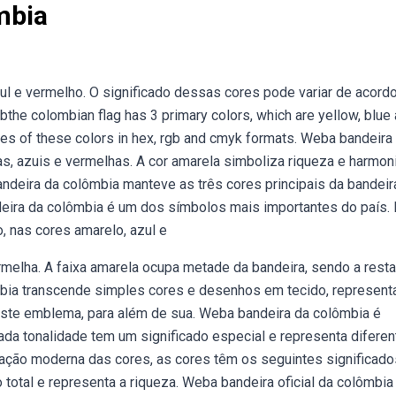
mbia
l e vermelho. O significado dessas cores pode variar de acord
the colombian flag has 3 primary colors, which are yellow, blue
es of these colors in hex, rgb and cmyk formats. Weba bandeira
s, azuis e vermelhas. A cor amarela simboliza riqueza e harmoni
andeira da colômbia manteve as três cores principais da bandeir
deira da colômbia é um dos símbolos mais importantes do país. 
, nas cores amarelo, azul e
ermelha. A faixa amarela ocupa metade da bandeira, sendo a rest
mbia transcende simples cores e desenhos em tecido, represen
s. Este emblema, para além de sua. Weba bandeira da colômbia é
ada tonalidade tem um significado especial e representa difere
tação moderna das cores, as cores têm os seguintes significado
total e representa a riqueza. Weba bandeira oficial da colômbia