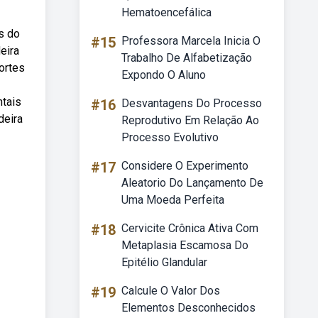
Hematoencefálica
s do
#15
Professora Marcela Inicia O
eira
Trabalho De Alfabetização
ortes
Expondo O Aluno
ntais
#16
Desvantagens Do Processo
deira
Reprodutivo Em Relação Ao
Processo Evolutivo
#17
Considere O Experimento
Aleatorio Do Lançamento De
Uma Moeda Perfeita
#18
Cervicite Crônica Ativa Com
Metaplasia Escamosa Do
Epitélio Glandular
#19
Calcule O Valor Dos
Elementos Desconhecidos