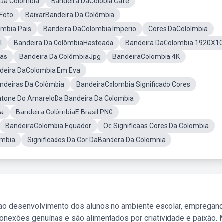
lDa Colômbia
Bandeira DaColobia Café
Foto
BaixarBandeira Da Colômbia
ombia Pais
Bandeira DaColombia Imperio
Cores DaCololmbia
l
Bandeira Da ColômbiaHasteada
Bandeira DaColombia 1920X1
tas
Bandeira Da ColômbiaJpg
BandeiraColombia 4K
deira DaColombia Em Eva
ndeiras Da Colômbia
BandeiraColombia Significado Cores
tone Do AmareloDa Bandeira Da Colombia
ia
Bandeira ColômbiaE Brasil PNG
BandeiraColombia Equador
Oq Significaas Cores Da Colombia
ombia
Significados Da Cor DaBandera Da Colomnia
 ao desenvolvimento dos alunos no ambiente escolar, empregan
nexões genuínas e são alimentados por criatividade e paixão. 