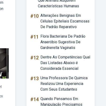
Que Animais Adquirem
arn
Características Humanas
ion
#10
Alterações Benignas Em
Células Epiteliais Escamosas
De Padrão Reparativo
#11
Flora Bacteriana De Padrão
Anaeróbio Sugestiva De
Gardnerella Vaginalis
#12
Dentre As Competências Qual
Das Listadas Abaixo é
Considerada Essencial
#13
Uma Professora De Quimica
Realizou Uma Experiencia
el
Com Seus Estudantes
cs
#14
Quando Pensamos Em
Manipulação Precisamos