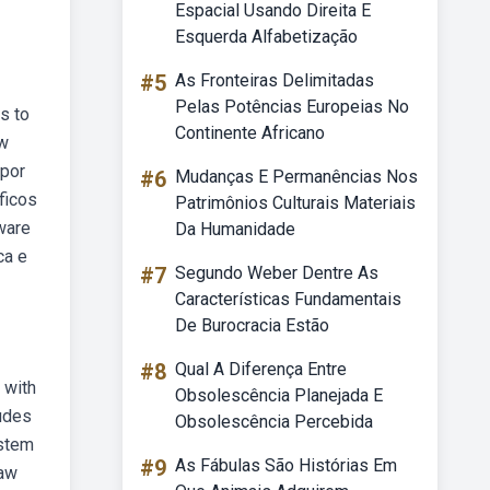
Espacial Usando Direita E
Esquerda Alfabetização
#5
As Fronteiras Delimitadas
Pelas Potências Europeias No
s to
Continente Africano
aw
 por
#6
Mudanças E Permanências Nos
ficos
Patrimônios Culturais Materiais
ware
Da Humanidade
ca e
#7
Segundo Weber Dentre As
Características Fundamentais
De Burocracia Estão
#8
Qual A Diferença Entre
 with
Obsolescência Planejada E
ludes
Obsolescência Percebida
ystem
#9
As Fábulas São Histórias Em
raw