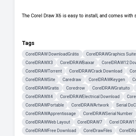
The Corel Draw X6 is easy to install, and comes with 
Tags
CorelDRAW DownloadGrátis
CorelDRAWGraphics Suite
CorelDRAWX3
CorelDRAWBaixar
CorelDRAW12 Do
CorelDRAWTorrent
CorelDRAWCrack Download
Co
CorelDRAWSite
Caredraw
CorelDRAWKeygen
C
CorelDRAWGratis
Coredrow
CorelDRAWGratuito
CorelDRAWX4
CorelDRAWElectrical Download
Core
CorelDRAWPortable
CorelDRAWArtwork
Serial Do
CorelDRAWApprentissage
CorelDRAWSerial Number
CorelDRAWWeb Layout
CorelDRAW7
Corel DRAW1
CorelDRAWFree Download
CorelDrawFiles
CorelDR