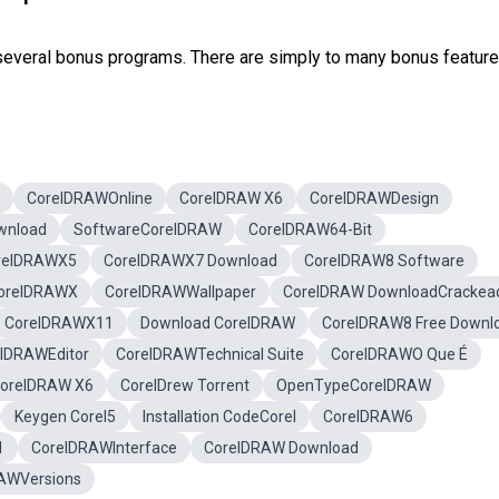
several bonus programs. There are simply to many bonus features 
CorelDRAWOnline
CorelDRAW X6
CorelDRAWDesign
wnload
SoftwareCorelDRAW
CorelDRAW64-Bit
relDRAWX5
CorelDRAWX7 Download
CorelDRAW8 Software
orelDRAWX
CorelDRAWWallpaper
CorelDRAW DownloadCrackea
CorelDRAWX11
Download CorelDRAW
CorelDRAW8 Free Downl
lDRAWEditor
CorelDRAWTechnical Suite
CorelDRAWO Que É
CorelDRAW X6
CorelDrew Torrent
OpenTypeCorelDRAW
Keygen Corel5
Installation CodeCorel
CorelDRAW6
1
CorelDRAWInterface
CorelDRAW Download
AWVersions