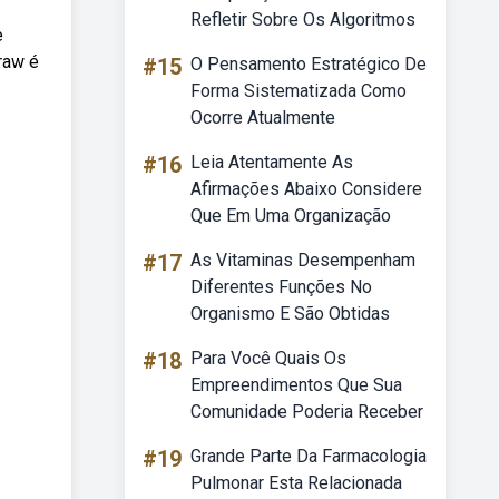
Refletir Sobre Os Algoritmos
e
raw é
#15
O Pensamento Estratégico De
Forma Sistematizada Como
Ocorre Atualmente
#16
Leia Atentamente As
Afirmações Abaixo Considere
Que Em Uma Organização
#17
As Vitaminas Desempenham
Diferentes Funções No
Organismo E São Obtidas
#18
Para Você Quais Os
Empreendimentos Que Sua
Comunidade Poderia Receber
#19
Grande Parte Da Farmacologia
Pulmonar Esta Relacionada