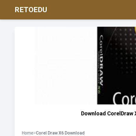
RETOEDU
Download CorelDraw X6
Home
>
Corel Draw X6 Download