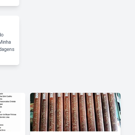
do
Minha
rdagens