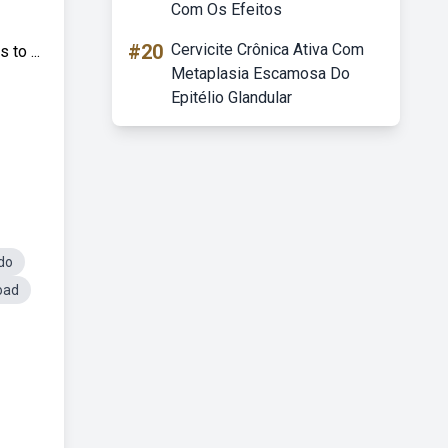
Com Os Efeitos
#20
Cervicite Crônica Ativa Com
to ...
Metaplasia Escamosa Do
Epitélio Glandular
do
oad