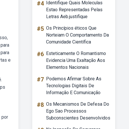
#4
Identifique Quais Moleculas
Estao Representadas Pelas
Letras Aeb.justifique
#5
Os Princípios éticos Que
Norteiam O Comportamento Da
sso,
Comunidade Científica
 para
 para
#6
Esteticamente O Romantismo
rtas e
Evidencia Uma Exaltação Aos
Elementos Nacionais
#7
Podemos Afirmar Sobre As
.
Tecnologias Digitais De
aps
Informação E Comunicação
#8
Os Mecanismos De Defesa Do
Ego Sao Processos
 por
Subconscientes Desenvolvidos