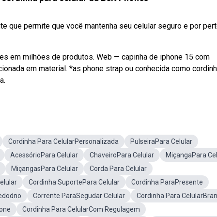
nte que permite que você mantenha seu celular seguro e por per
ões em milhões de produtos. Web — capinha de iphone 15 com
cionada em material. *as phone strap ou conhecida como cordin
a.
Cordinha Para CelularPersonalizada
PulseiraPara Celular
AcessórioPara Celular
ChaveiroPara Celular
MiçangaPara Cel
MiçangasPara Celular
Corda Para Celular
elular
Cordinha SuportePara Celular
Cordinha ParaPresente
Redodno
Corrente ParaSegudar Celular
Cordinha Para CelularBra
hone
Cordinha Para CelularCom Regulagem