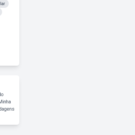
lar
do
Minha
rdagens