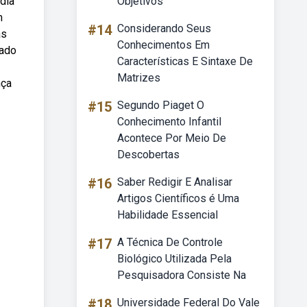
dia
Objetivos
m
#14
Considerando Seus
as
Conhecimentos Em
lado
Características E Sintaxe De
Matrizes
nça
#15
Segundo Piaget O
Conhecimento Infantil
Acontece Por Meio De
Descobertas
#16
Saber Redigir E Analisar
Artigos Científicos é Uma
Habilidade Essencial
#17
A Técnica De Controle
Biológico Utilizada Pela
Pesquisadora Consiste Na
#18
Universidade Federal Do Vale