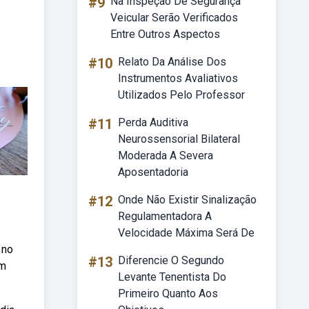
#9
Na Inspeção De Segurança
Veicular Serão Verificados
Entre Outros Aspectos
#10
Relato Da Análise Dos
Instrumentos Avaliativos
Utilizados Pelo Professor
#11
Perda Auditiva
Neurossensorial Bilateral
Moderada A Severa
Aposentadoria
#12
Onde Não Existir Sinalização
Regulamentadora A
Velocidade Máxima Será De
 no
#13
Diferencie O Segundo
om
Levante Tenentista Do
Primeiro Quanto Aos