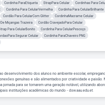
Cordinha ParaEtiqueta
StrapPara Celular
Cordinhas Para Celu
t
Cordinha Para CelularVermelha
Cordinha Para CelularBrilhante
Cordão Para CelularCom Glitter
CordinhaMacrame Celular
rDe Miçangas Trazeira
Cordão CravejadoPara Celular
Strap Para CelularBonito
Cordinha Para CelularPescoço
ordaoPara Segurar Celular
Cordinha ParaChaveiro PNG
 ao desenvolvimento dos alunos no ambiente escolar, empregan
nexões genuínas e são alimentados por criatividade e paixão. 
a jornada para se tornarem uma geração notável, utilizando abo
ipais instituições acadêmicas do mundo - dsw.aau.edu.et.