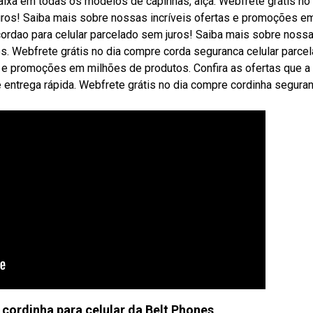
aixa em todas os modelos de capinhas, alça. Webfrete grátis no 
uros! Saiba mais sobre nossas incríveis ofertas e promoções e
cordao para celular parcelado sem juros! Saiba mais sobre noss
s. Webfrete grátis no dia compre corda seguranca celular parce
s e promoções em milhões de produtos. Confira as ofertas que a
 entrega rápida. Webfrete grátis no dia compre cordinha segura
 cordinha para celular da Belt Phones