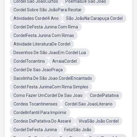
Cordel São JoãoCurtos
PoemasDe Sao Joao
Cordel Sobre São JoãoPara Recitar
Atividades Cordel4 Ano
São JoãoNa Carapuça Cordel
Cordel DeFesta Junina Com Rima
CordelFesta Junina Com Rimas
Atividade LiteraturaDe Cordel
Desenhos De São JoaoEm Cordel Lua
CordelTocantins
ArraiaCordel
Cordel De Sao JoaoPraça
Sacolinha De São Joao CordelEncantado
Cordel Festa JuninaCom Rima Simples
Como Fazer UmCordel De Sao Joao
CordelPatativa
Cordeis Tocantinenses
Cordel Sao JoaoLiterario
CordelInfantil Para Imprimir
Cordeis DePatativa Do Assaré
VivaSão João Cordel
Cordel DeFesta Junina
FelizSão João