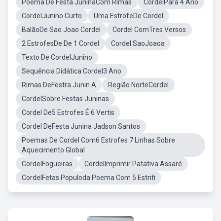
Poema De Festa JuninaCom Rimas
CordelPara 4 Ano
CordelJunino Curto
Uma EstrofeDe Cordel
BalãoDe Sao Joao Cordel
Cordel ComTres Versos
2 EstrofesDe De 1 Cordel
Cordel SaoJoaoa
Texto De CordelJunino
Sequência Didática Cordel3 Ano
Rimas DeFestra Junin A
Região NorteCordel
CordelSobre Festas Juninas
Cordel De5 Estrofes É 6 Vertis
Cordel DeFesta Junina Jadson Santos
Poemas De Cordel Com6 Estrofes 7 Linhas Sobre
Aquecimento Global
CordelFogueiras
CordelImprimir Patativa Assaré
CordelFetas Populoda Poema Com 5 Estrifi