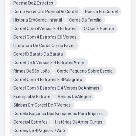
Poema De2 Estrofes
Como Fazer Um PoemaDe Cordel
Poesia EmCordel
História EmCordel Infantil
CordelDa Familia
Cordel Com 8Versos E 4 Estrofes
O Que É Poema
Cordel Com 4 Estrofes E6 Versos
Literatura De CordelComo Fazer
CordelO Barato Da Barata
Cordel De 6 Versos E 4 EstrofesAmor
Rimas DeSão João
CordelPequeno Sobre Escola
Cordel Com 4 Estrofes E 4Palagrafo
Cordel Com 6 Estrofes E 4 Versos DeAnimais
ExemploDe Estrofe
Versos DeAlegria
Sílabas EmCordel De 7 Versos
Cordela Bagunça Dos Brinquedos Para Imprimir
Cordeis4 Estrofes
Histórias DeAmor Curtas
Cordeis De 4Páginas 7 Ano