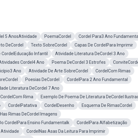
el 5 AnosAtividade
PoemaCordel
Cordel Para3 Ano Fundamenta
eto DeCordel
Texto SobreCordel
Capas De CordelPara Imprimir
e CordelEducação Infantil
Atividade Literatura DeCordel 3 Ano
Atividades Cordel4 Ano
Poema DeCordel 3 Estrofes
ConviteCord
cípio3 Ano
Atividade De Arte SobreCordel
CordelCom Rimas
breCordel
Poesias DeCordel
CordelPara 2 Ano Fundamental
dade Literatura DeCordel 7 Ano
CordelCom Rima
Exemplo De Poema De Literatura DeCordel Ilustra
o
CordelPatativa
CordelDesenho
Esquema De RimasCordel
 Has Rimas DeCordel Imagens
Do CordelPara Ensino Fundamentalk
CordelPara Alfabetização
 Atividade
CordelNas Asas Da Leitura Para Imprimir