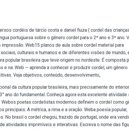
rsos cordéis de tárcio costa e daniel fiuza ( cordel das criança
íngua portuguesa sobre o gênero cordel para o 2º ano e 3º ano. 
ra impressão. Web15 planos de aula sobre cordel material para
es sociais, culturais e humanos e de diferentes visões de mundo, 
ura popular brasileira que teve origem no nordeste. É composta 
s e na. Web — aprenda a conhecer e produzir cordel, um gênero
itivas. Veja objetivos, conteúdo, desenvolvimento,.
cional da cultura popular brasileira, mais precisamente do interio
 3° ano do fundamental. Conheça agora esta excelente atividade
e. Webos poetas cordelistas modernos definem o cordel como g
os principais: A métrica, a rima e a oração. Weba poesia popular,
os. No brasil o cordel chegou, trazido de portugal, onde era vend
e atividades imprimíveis e interativas. Escreva o nome das figu