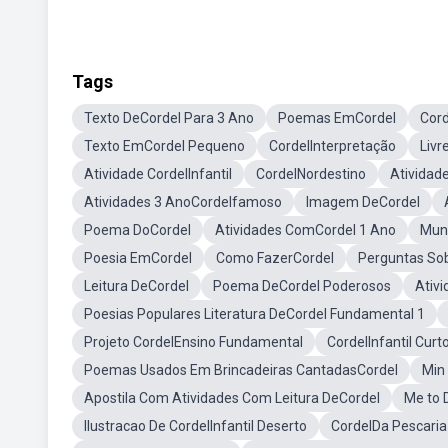
Tags
Texto DeCordel Para 3 Ano
Poemas EmCordel
Cord
Texto EmCordel Pequeno
CordelInterpretação
Livr
Atividade CordelInfantil
CordelNordestino
Atividad
Atividades 3 AnoCordelfamoso
Imagem DeCordel
Poema DoCordel
Atividades ComCordel 1 Ano
Muni
Poesia EmCordel
Como FazerCordel
Perguntas So
Leitura DeCordel
Poema DeCordel Poderosos
Ativi
Poesias Populares Literatura DeCordel Fundamental 1
Projeto CordelEnsino Fundamental
CordelInfantil Curt
Poemas Usados Em Brincadeiras CantadasCordel
Min
Apostila Com Atividades Com Leitura DeCordel
Me to 
Ilustracao De CordelInfantil Deserto
CordelDa Pescaria