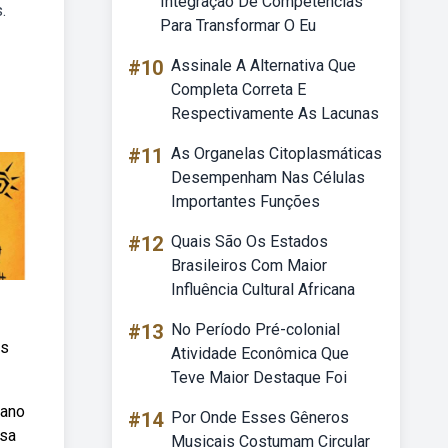
Integração De Competências
.
Para Transformar O Eu
#10
Assinale A Alternativa Que
Completa Correta E
Respectivamente As Lacunas
#11
As Organelas Citoplasmáticas
Desempenham Nas Células
Importantes Funções
#12
Quais São Os Estados
Brasileiros Com Maior
Influência Cultural Africana
#13
No Período Pré-colonial
os
Atividade Econômica Que
Teve Maior Destaque Foi
lano
#14
Por Onde Esses Gêneros
ssa
Musicais Costumam Circular