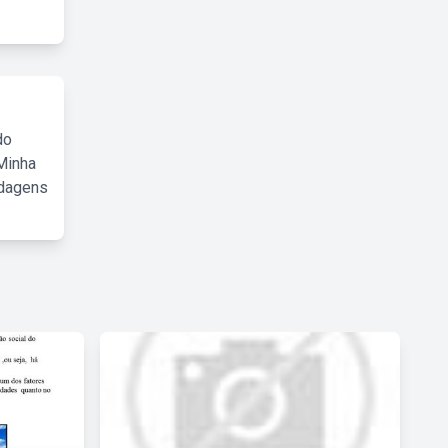
do
Minha
rdagens