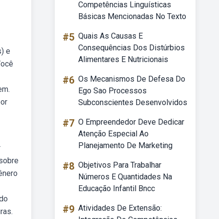
Competências Linguísticas
Básicas Mencionadas No Texto
#5
Quais As Causas E
Consequências Dos Distúrbios
s) e
Alimentares E Nutricionais
Você
#6
Os Mecanismos De Defesa Do
em.
Ego Sao Processos
por
Subconscientes Desenvolvidos
#7
O Empreendedor Deve Dedicar
Atenção Especial Ao
Planejamento De Marketing
r
 sobre
#8
Objetivos Para Trabalhar
ênero
Números E Quantidades Na
Educação Infantil Bncc
ido
#9
Atividades De Extensão:
ras.