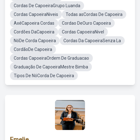
Cordas De CapoeiraGrupo Luanda
Cordas CapoeiraNiveis
Todas asCordas De Capoeira
AxéCapoeira Cordas
Cordao DeOuro Capoeira
Cordões DaCapoeira
Cordas CapoeiraNivel
NóDe Corda Capoeira
Cordas Da CapoeiraSenza La
CordãoDe Capoeira
Cordas CapoeiraOrdem De Graduacao
Graduação De CapoeiraMestre Bimba
Tipos De NóCorda De Capoeira
Emelie