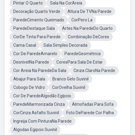
Pintar O Quarto
Sala Na CorAreia
Decoração Quarto Verde
Altura De TVNa Parede
ParedeCimento Queimado
CorPero La
ParedeDestaque Sala
Artes Na ParedeDo Quarto
CorDe Tinta Para Parede
Combinação DeCores
Cama Casal
Sala Simples Decorada
Cor De ParedeAmarelo
ParedeGeométrica
DesnivelNa Parede
CoresPara Sala De Estar
Cor Areia Na ParedeDa Sala
Cinza ClaroNa Parede
Abajur Para Sala
Branco Gelo Suvinil
Cobogo De Vidro
CorOvelha Suvinil
Cor De ParedeAlgodão Egípcio
ParedeMarmorizada Cinza
Almofadas Para Sofa
CorCinza Asfalto Suvinil
Foto DeParede Cor Palha
Ingreija Com PinturaNa Parede
Algodao Egipcio Suvinil