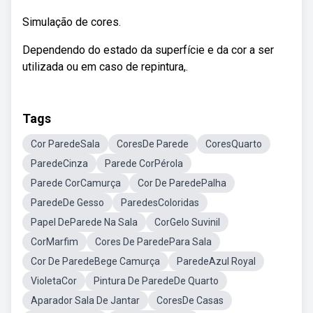
Simulação de cores.
Dependendo do estado da superfície e da cor a ser
utilizada ou em caso de repintura,.
Tags
Cor ParedeSala
CoresDe Parede
CoresQuarto
ParedeCinza
Parede CorPérola
Parede CorCamurça
Cor De ParedePalha
ParedeDe Gesso
ParedesColoridas
Papel DeParede Na Sala
CorGelo Suvinil
CorMarfim
Cores De ParedePara Sala
Cor De ParedeBege Camurça
ParedeAzul Royal
VioletaCor
Pintura De ParedeDe Quarto
Aparador Sala De Jantar
CoresDe Casas