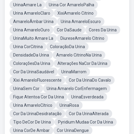
UrinaAmare La
Urina Cor AmareloPalha
Urina AmareloClaro
XixiAmarelo Citrino
AmareloÂmbar Urina
Urina AmareloEscuro
Urina AmareloOuro
Cor DaSaude
Cores Da Urina
UrinaMuito Amare La
DiureseAmarelo Citrino
Urina CorCitrina
ColoraçãoDa Urina
DensidadeDa Urina
Amarelo CitrinoNa Urina
ColoraçõesDa Urina
Alterações NaCor Da Urina
Cor Da UrinaSaudável
UrinaMarrom
Xixi AmareloFluorescente
Cor Da UrinaDo Cavalo
UrinaSem Cor
Urina Amarelo CorEnfermagem
Fique Atentoa Cor Da Urina
UrinaEsverdeada
Urina AmareloCítrico
UrinaRosa
Cor Da UrinaDesidratação
Cor Da UrinaAlterada
Tipo DeCor De Urina
Pyridium Mudaa Cor Da Urina
Urina CorDe Ambar
Cor UrinaDengue