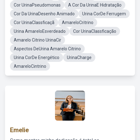
Cor UrinaPseudomonas
A Cor Da UrinaE Hidratação
Cor Da UrinaDesenho Animado
Urina CorDe Ferrugem
Cor UrinaClassficaçã
AmareloCritrino
Urina AmareloEsverdeado
Cor UrinaClassficação
Amarelo Citrino UrinaCir
Aspectos DeUrina Amarelo Citrino
Urina CorDe Energético
UrinaCharge
AmareloCintrino
Emelie