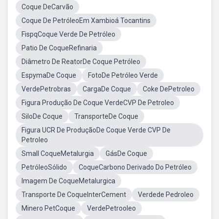
Coque DeCarvão
Coque De PetróleoEm Xambioá Tocantins
FispqCoque Verde De Petróleo
Patio De CoqueRefinaria
Diâmetro De ReatorDe Coque Petróleo
EspymaDe Coque
FotoDe Petróleo Verde
VerdePetrobras
CargaDe Coque
Coke DePetroleo
Figura Produção De Coque VerdeCVP De Petroleo
SiloDe Coque
TransporteDe Coque
Figura UCR De ProduçãoDe Coque Verde CVP De
Petroleo
Small CoqueMetalurgia
GásDe Coque
PetróleoSólido
CoqueCarbono Derivado Do Petróleo
Imagem De CoqueMetalurgica
Transporte De CoqueInterCement
Verdede Pedroleo
Minero PetCoque
VerdePetrooleo