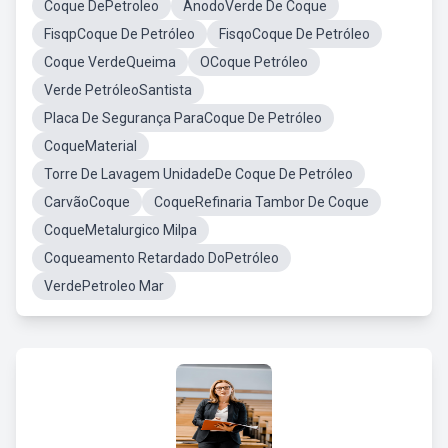
Coque DePetroleo
AnodoVerde De Coque
FisqpCoque De Petróleo
FisqoCoque De Petróleo
Coque VerdeQueima
OCoque Petróleo
Verde PetróleoSantista
Placa De Segurança ParaCoque De Petróleo
CoqueMaterial
Torre De Lavagem UnidadeDe Coque De Petróleo
CarvãoCoque
CoqueRefinaria Tambor De Coque
CoqueMetalurgico Milpa
Coqueamento Retardado DoPetróleo
VerdePetroleo Mar