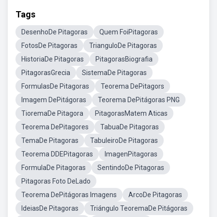
Tags
DesenhoDe Pitagoras
Quem FoiPitagoras
FotosDe Pitagoras
TrianguloDe Pitagoras
HistoriaDe Pitagoras
PitagorasBiografia
PitagorasGrecia
SistemaDe Pitagoras
FormulasDe Pitagoras
Teorema DePitagors
Imagem DePitágoras
Teorema DePitágoras PNG
TioremaDe Pitagora
PitagorasMatem Aticas
Teorema DePitagores
TabuaDe Pitagoras
TemaDe Pitagoras
TabuleiroDe Pitagoras
Teorema DDEPitagoras
ImagenPitagoras
FormulaDe Pitagoras
SentindoDe Pitagoras
Pitagoras Foto DeLado
Teorema DePitágoras Imagens
ArcoDe Pitagoras
IdeiasDe Pitagoras
Triángulo TeoremaDe Pitágoras