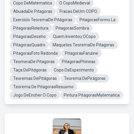
Copo DeMatematica
O CopoMedieval
AbuadaDe Pitagoras
Fracao DeUm COPO
Exercício TeoremaDe Pitágoras
PitagorasFormo La
PitagorasReleitura
PitagorasSombra
PitagorasDeseho
Quem Inventou OCopo
PitagorasQuadro
Maquetes TeoremaDe Pitagoras
PitagorasFoto Redonda
PitagorasFanzine
TeomeraDe Pitagoras
PitagorasPhineas
Taça DePitágoras
Copo DeExperimento
Teoremas DePitágoras
Teorema DePirágoras
Teorema De PitagorasResusmo
Jogo DeEncher O Copo
Pintura PitagorasMatematica