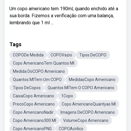
Um copo americano tem 190ml, quando enchido até a
sua borda. Fizemos a verificação com uma balança,
lembrando que 1 ml ...
Tags
COPODe Medida
COPOVazio
Tipos DeCOPO
Copo AmericanoTem Quantos Ml
Medida DoCOPO Americano
Quantos MlTem Um COPO
MedidasCopo Americano
Tipos DeCopos
Quantos MlTem O COPO Americano
CaixaCopo Americano
1Copo
PrecoCopo Americano
Copo AmericanoQuantyas Ml
Copo AmericanoNadir
Imagens DeCOPO Americano
Copo Americano300 Ml
VolumeCopo Americano
Copo AmericanoPNG
COPOAcrilico