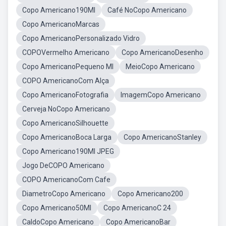
Copo Americano190Ml
Café NoCopo Americano
Copo AmericanoMarcas
Copo AmericanoPersonalizado Vidro
COPOVermelho Americano
Copo AmericanoDesenho
Copo AmericanoPequeno Ml
MeioCopo Americano
COPO AmericanoCom Alça
Copo AmericanoFotografia
ImagemCopo Americano
Cerveja NoCopo Americano
Copo AmericanoSilhouette
Copo AmericanoBoca Larga
Copo AmericanoStanley
Copo Americano190Ml JPEG
Jogo DeCOPO Americano
COPO AmericanoCom Cafe
DiametroCopo Americano
Copo Americano200
Copo Americano50Ml
Copo AmericanoC 24
CaldoCopo Americano
Copo AmericanoBar