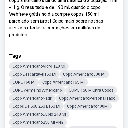
copo americano usando uma balança e a equação 1 ml
= 1 g. O resultado é de 190 ml, quando o copo.
Webfrete grátis no dia compre copos 150 ml
parcelado sem juros! Saiba mais sobre nossas
incríveis ofertas e promoções em milhões de
produtos.
Tags
Copo AmericanoVidro 120 Ml
Copo Descartável150 Ml
Copo Americano500 Ml
COPO160 Ml
Copo Americano165 Ml
COPOVermelho Americano
COPO 150 MlUltra Copos
Copo AmericanoNadir
Copo AmericanoPersonalizado
Copos De 500 250 E150 Ml
Copo Americano400Ml
Copo AmericanoDuplo 240 Ml
Copo Americano250 Ml PNG