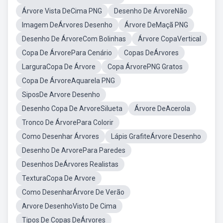
Árvore Vista DeCima PNG
Desenho De ÁrvoreNão
Imagem DeÁrvores Desenho
Árvore DeMaçã PNG
Desenho De ÁrvoreCom Bolinhas
Árvore CopaVertical
Copa De ÁrvorePara Cenário
Copas DeÁrvores
LarguraCopa De Árvore
Copa ÁrvorePNG Gratos
Copa De ÁrvoreAquarela PNG
SiposDe Arvore Desenho
Desenho Copa De ArvoreSilueta
Árvore DeAcerola
Tronco De ÁrvorePara Colorir
Como Desenhar Árvores
Lápis GrafiteÁrvore Desenho
Desenho De ArvorePara Paredes
Desenhos DeÁrvores Realistas
TexturaCopa De Arvore
Como DesenharÁrvore De Verão
Arvore DesenhoVisto De Cima
Tipos De Copas DeÁrvores