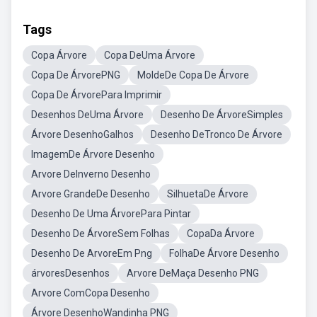
Tags
Copa Árvore
Copa DeUma Árvore
Copa De ÁrvorePNG
MoldeDe Copa De Árvore
Copa De ÁrvorePara Imprimir
Desenhos DeUma Árvore
Desenho De ÁrvoreSimples
Árvore DesenhoGalhos
Desenho DeTronco De Árvore
ImagemDe Árvore Desenho
Arvore DeInverno Desenho
Arvore GrandeDe Desenho
SilhuetaDe Árvore
Desenho De Uma ÁrvorePara Pintar
Desenho De ÁrvoreSem Folhas
CopaDa Árvore
Desenho De ArvoreEm Png
FolhaDe Árvore Desenho
árvoresDesenhos
Arvore DeMaça Desenho PNG
Arvore ComCopa Desenho
Árvore DesenhoWandinha PNG