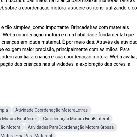
s músculos das mãos da criança para realizar inúmeras tarefas.
ebsobre a coordenação motora, associe os itens, utilizando o c
 é tão simples, como importante. Brincadeiras com materiais
os,. Weba coordenação motora é uma habilidade fundamental que
 crianças em idade maternal. É por meio das. Através de ativida
e exigem maior precisão, principalmente com as mãos. Para
podem auxiliar a criança e sua coordenação motora: Weba avalia
ipação das crianças nas atividades, a exploração das cores, a
mpla
Atividade Coordenação MotoraLetras
 Motora FinaPeixe
Coordenação Motora FinaBilateral
ção Motora
Atividades ParaCoordenação Motora Grossa
Motora Fina Para Maternal