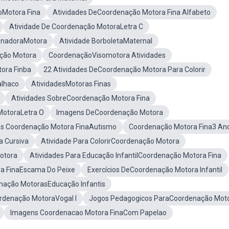
oMotora Fina
Atividades DeCoordenação Motora Fina Alfabeto
Atividade De Coordenação MotoraLetra C
enadoraMotora
Atividade BorboletaMaternal
ação Motora
CoordenaçãoVisomotora Atividades
tora Finba
22 Atividades DeCoordenação Motora Para Colorir
alhaco
AtividadesMotoras Finas
Atividades SobreCoordenação Motora Fina
otoraLetra O
Imagens DeCoordenação Motora
es Coordenação Motora FinaAutismo
Coordenação Motora Fina3 An
 Cursiva
Atividade Para ColorirCoordenação Motora
otora
Atividades Para Educação InfantilCoordenação Motora Fina
a FinaEscama Do Peixe
Exercícios DeCoordenação Motora Infantil
nação MotorasEducação Infantis
rdenação MotoraVogal I
Jogos Pedagogicos ParaCoordenação Mot
Imagens Coordenacao Motora FinaCom Papelao