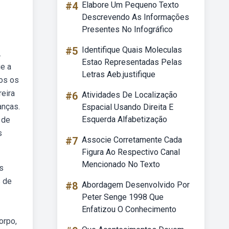
#4
Elabore Um Pequeno Texto
Descrevendo As Informações
Presentes No Infográfico
#5
Identifique Quais Moleculas
.
Estao Representadas Pelas
e a
Letras Aeb.justifique
dos os
eira
#6
Atividades De Localização
anças.
Espacial Usando Direita E
Esquerda Alfabetização
 de
s
#7
Associe Corretamente Cada
Figura Ao Respectivo Canal
Mencionado No Texto
s
s de
#8
Abordagem Desenvolvido Por
Peter Senge 1998 Que
Enfatizou O Conhecimento
orpo,