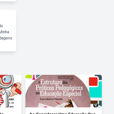
do
Minha
rdagens