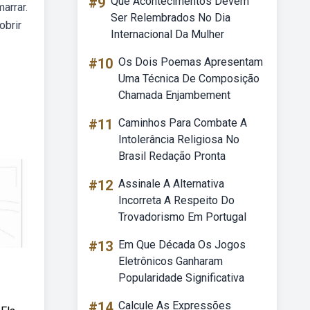
#9
Que Acontecimentos Devem
arrar.
Ser Relembrados No Dia
obrir
Internacional Da Mulher
#10
Os Dois Poemas Apresentam
Uma Técnica De Composição
Chamada Enjambement
#11
Caminhos Para Combate A
Intolerância Religiosa No
Brasil Redação Pronta
#12
Assinale A Alternativa
Incorreta A Respeito Do
Trovadorismo Em Portugal
#13
Em Que Década Os Jogos
Eletrônicos Ganharam
Popularidade Significativa
#14
Calcule As Expressões