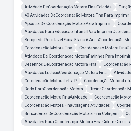
Atividade DeCoordenação Motora Fina Colorida
Funçã
40 Atividades DeCoordenação Motora Fina Para Imprimir
Apostila De Coordenação MotoraPara Imprimir
Coord
Atividades Para Educacao Infantil Para ImprimirCoorden
Brinquedo Reciclavel Faixa Etaria 6 AnosCoordenação Mo
Coordenação Motora Fina
Coordenacao Motora FinaP
Atividade De Coordenacao MotoraPatinhos Para Imprimir
Desenhos DeCoordenação Motora Fina
Coordenação M
Atividades LúdicasCoordenação Motora Fina
Atividad
Coordenação MotoraLetra P
Coordenação MotoraLetra
Dado ParaCoordenação Motora
TreinoCoordenação M
Coordenação Motra FinaAtividade
Coordenação Motor
Coordenação Motora FinaColagens Atividades
Coorde
Brincadeiras DeCoordenação Motora Fina Colagem
Co
Atividades Para CoordenaçaoMotora Fina Colorir Circulos