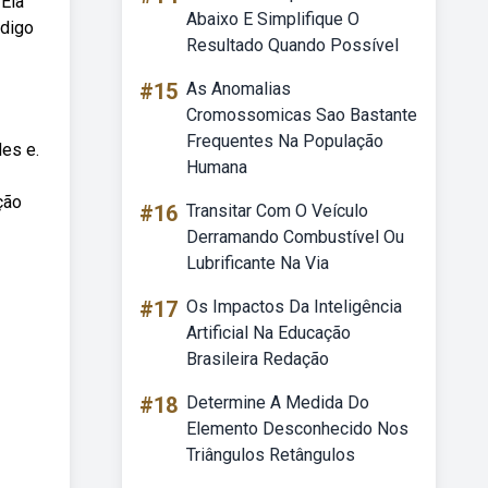
 Ela
Abaixo E Simplifique O
ódigo
Resultado Quando Possível
#15
As Anomalias
Cromossomicas Sao Bastante
Frequentes Na População
des e.
Humana
ção
#16
Transitar Com O Veículo
Derramando Combustível Ou
Lubrificante Na Via
#17
Os Impactos Da Inteligência
Artificial Na Educação
Brasileira Redação
#18
Determine A Medida Do
Elemento Desconhecido Nos
Triângulos Retângulos