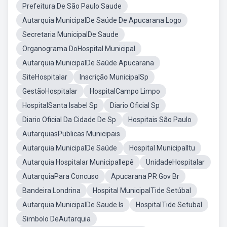
Prefeitura De São Paulo Saude
Autarquia MunicipalDe Saúde De Apucarana Logo
Secretaria MunicipalDe Saude
Organograma DoHospital Municipal
Autarquia MunicipalDe Saúde Apucarana
SiteHospitalar
Inscrição MunicipalSp
GestãoHospitalar
HospitalCampo Limpo
HospitalSanta Isabel Sp
Diario Oficial Sp
Diario Oficial Da Cidade De Sp
Hospitais São Paulo
AutarquiasPublicas Municipais
Autarquia MunicipalDe Saúde
Hospital MunicipalItu
Autarquia Hospitalar MunicipalIepê
UnidadeHospitalar
AutarquiaPara Concuso
Apucarana PR Gov Br
Bandeira Londrina
Hospital MunicipalTide Setúbal
Autarquia MunicipalDe Saude Is
HospitalTide Setubal
Simbolo DeAutarquia