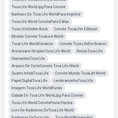
Toca Life WorldJpg Para Convite
Banheiro Do Toca Life WorldPara Imprimir
Toca Life World ConvitePara Editar
Toca LifeSticker Book
Convite TocaLifer Editavel
Modelo Convite TocaLive World
Tocar Life WorldCenários
Convite Toca LifeEm Branco
Aniversario SimplesToca Life World
RotuloToca Life
DiamantesToca Life
Arquivo De CorteConvite Toca Life World
Quatro InfatilToca Life
Convite Mundo TocaLafi World
Papel DigitalToca Life
LembrancinhaToca Life
Imagem Toca Life WorldFundo
Cidade Do Toca Life WorldJpg Para Convite
Toca Life World ConviteFesta Piscina
Livro De Aqdesivos DoToca Life World
Banheiras DeToca Life
Toca WorldAniversário