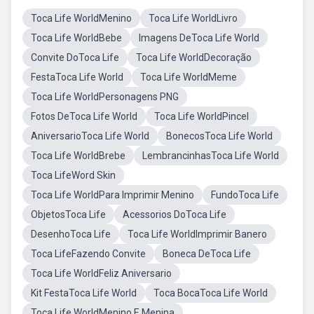
Toca Life WorldMenino
Toca Life WorldLivro
Toca Life WorldBebe
Imagens DeToca Life World
Convite DoToca Life
Toca Life WorldDecoração
FestaToca Life World
Toca Life WorldMeme
Toca Life WorldPersonagens PNG
Fotos DeToca Life World
Toca Life WorldPincel
AniversarioToca Life World
BonecosToca Life World
Toca Life WorldBrebe
LembrancinhasToca Life World
Toca LifeWord Skin
Toca Life WorldPara Imprimir Menino
FundoToca Life
ObjetosToca Life
Acessorios DoToca Life
DesenhoToca Life
Toca Life WorldImprimir Banero
Toca LifeFazendo Convite
Boneca DeToca Life
Toca Life WorldFeliz Aniversario
Kit FestaToca Life World
Toca BocaToca Life World
Toca Life WorldMenino E Menina