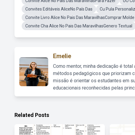
Convite Alice No País Das MaravilhasPara Fazer
UO Con
Convites Editáveis AliceNo País Das
Cu Pula Personali
Convite Livro Alice No Pais Das MaravilhasComprar Molde
Convite Cha Alice No Pais Das MaravilhasGenero Textual
Emelie
Como mentor, minha dedicação é total
métodos pedagógicos que priorizam co
missão é orientar os estudantes em su
educacionais reconhecidas pelas princ
Related Posts