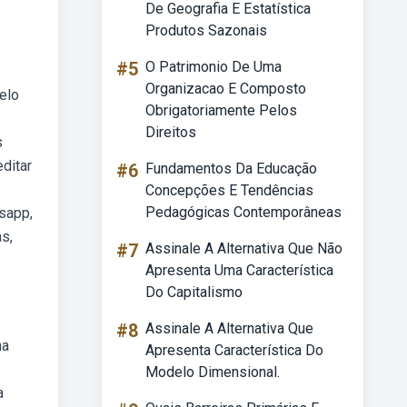
De Geografia E Estatística
Produtos Sazonais
#5
O Patrimonio De Uma
Organizacao E Composto
elo
Obrigatoriamente Pelos
Direitos
s
editar
#6
Fundamentos Da Educação
Concepções E Tendências
Pedagógicas Contemporâneas
tsapp,
s,
#7
Assinale A Alternativa Que Não
Apresenta Uma Característica
Do Capitalismo
#8
Assinale A Alternativa Que
ma
Apresenta Característica Do
Modelo Dimensional.
a