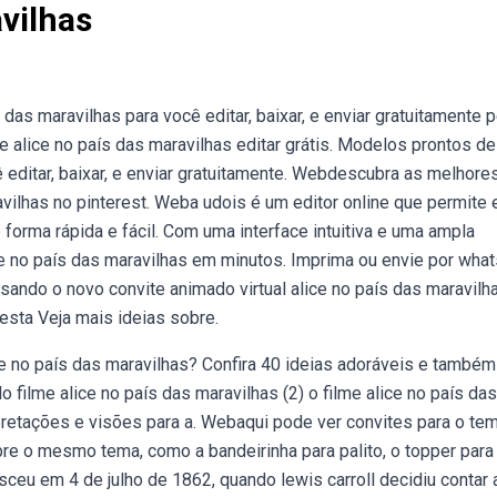
vilhas
as maravilhas para você editar, baixar, e enviar gratuitamente p
e alice no país das maravilhas editar grátis. Modelos prontos de
ê editar, baixar, e enviar gratuitamente. Webdescubra as melhore
avilhas no pinterest. Weba udois é um editor online que permite 
 forma rápida e fácil. Com uma interface intuitiva e uma ampla
ice no país das maravilhas em minutos. Imprima ou envie por wha
ando o novo convite animado virtual alice no país das maravilha
esta Veja mais ideias sobre.
e no país das maravilhas? Confira 40 ideias adoráveis e também
filme alice no país das maravilhas (2) o filme alice no país das
erpretações e visões para a. Webaqui pode ver convites para o te
bre o mesmo tema, como a bandeirinha para palito, o topper para
sceu em 4 de julho de 1862, quando lewis carroll decidiu contar 