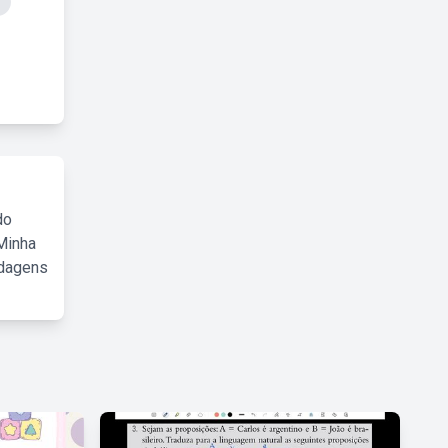
do
Minha
rdagens