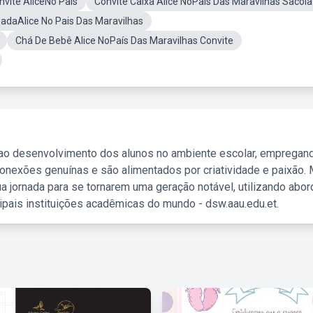
vite AliceNo País
Convite Caixa Alice NoPaís Das Maravilhas Sacola
zadaAlice No Pais Das Maravilhas
Chá De Bebê Alice NoPaís Das Maravilhas Convite
 ao desenvolvimento dos alunos no ambiente escolar, empregan
nexões genuínas e são alimentados por criatividade e paixão. 
a jornada para se tornarem uma geração notável, utilizando abo
ipais instituições acadêmicas do mundo - dsw.aau.edu.et.