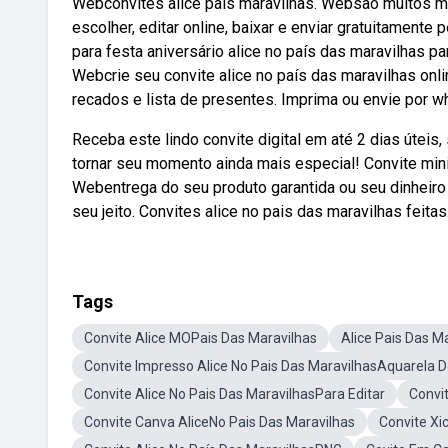
Webconvites alice país maravilhas. Websão muitos mo
escolher, editar online, baixar e enviar gratuitament
para festa aniversário alice no país das maravilhas par
Webcrie seu convite alice no país das maravilhas onl
recados e lista de presentes. Imprima ou envie por w
Receba este lindo convite digital em até 2 dias útei
tornar seu momento ainda mais especial! Convite mini
Webentrega do seu produto garantida ou seu dinheiro
seu jeito. Convites alice no pais das maravilhas feitas
Tags
Convite Alice MOPais Das Maravilhas
Alice Pais Das M
Convite Impresso Alice No Pais Das MaravilhasAquarela 
Convite Alice No Pais Das MaravilhasPara Editar
Convit
Convite Canva AliceNo Pais Das Maravilhas
Convite Xi