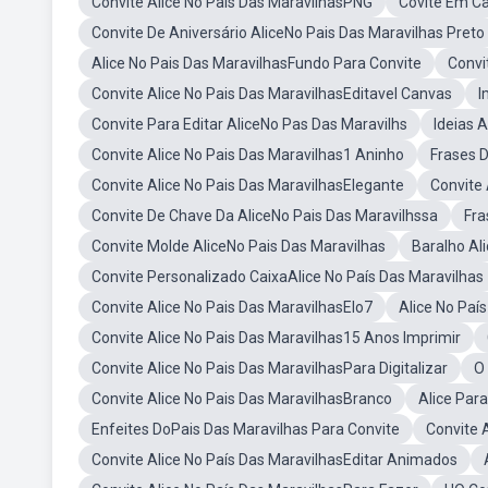
Convite Alice No País Das MaravilhasPNG
Covite Em Ca
Convite De Aniversário AliceNo Pais Das Maravilhas Preto
Alice No Pais Das MaravilhasFundo Para Convite
Convi
Convite Alice No Pais Das MaravilhasEditavel Canvas
I
Convite Para Editar AliceNo Pas Das Maravilhs
Ideias 
Convite Alice No Pais Das Maravilhas1 Aninho
Frases D
Convite Alice No Pais Das MaravilhasElegante
Convite 
Convite De Chave Da AliceNo Pais Das Maravilhssa
Fra
Convite Molde AliceNo Pais Das Maravilhas
Baralho Al
Convite Personalizado CaixaAlice No País Das Maravilhas
Convite Alice No Pais Das MaravilhasElo7
Alice No Paí
Convite Alice No Pais Das Maravilhas15 Anos Imprimir
Convite Alice No Pais Das MaravilhasPara Digitalizar
O
Convite Alice No Pais Das MaravilhasBranco
Alice Par
Enfeites DoPais Das Maravilhas Para Convite
Convite 
Convite Alice No País Das MaravilhasEditar Animados