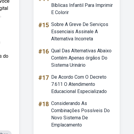
 você
Bíblicas Infantil Para Imprimir
ital
E Colorir
.
#15
Sobre A Greve De Serviços
Essenciais Assinale A
Alternativa Incorreta
a
#16
Qual Das Alternativas Abaixo
s do
Contém Apenas órgãos Do
Sistema Urinário
#17
De Acordo Com O Decreto
7.611 O Atendimento
Educacional Especializado
#18
Considerando As
Combinações Possíveis Do
Novo Sistema De
Emplacamento