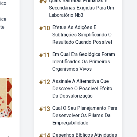
#9
Quais Barreiras Primárias E
ico
Secundárias Exigidas Para Um
Laboratório Nb3
ice
ite
#10
Efetue As Adições E
Subtrações Simplificando O
Resultado Quando Possível
#11
Em Qual Era Geológica Foram
Identificados Os Primeiros
Organismos Vivos
#12
Assinale A Alternativa Que
Descreve O Possivel Efeito
Da Desvalorização
#13
Qual O Seu Planejamento Para
Desenvolver Os Pilares Da
Empregabilidade
#14
Desenhos Bíblicos Atividades