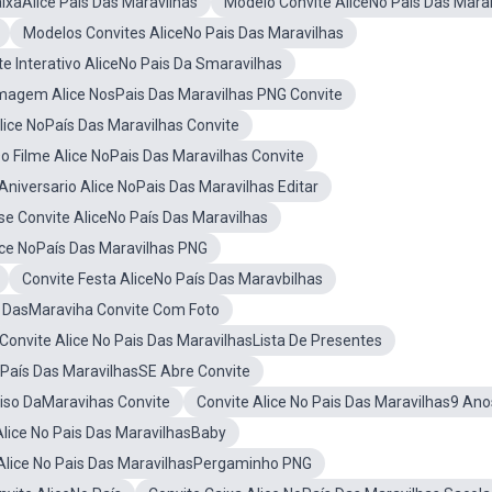
ixaAlice Pais Das Maravilhas
Modelo Convite AliceNo Pais Das Mara
Modelos Convites AliceNo Pais Das Maravilhas
te Interativo AliceNo Pais Da Smaravilhas
magem Alice NosPais Das Maravilhas PNG Convite
Alice NoPaís Das Maravilhas Convite
o Filme Alice NoPais Das Maravilhas Convite
Aniversario Alice NoPais Das Maravilhas Editar
se Convite AliceNo País Das Maravilhas
ice NoPaís Das Maravilhas PNG
Convite Festa AliceNo País Das Maravbilhas
s DasMaraviha Convite Com Foto
Convite Alice No Pais Das MaravilhasLista De Presentes
 País Das MaravilhasSE Abre Convite
aiso DaMaravihas Convite
Convite Alice No Pais Das Maravilhas9 Ano
Alice No Pais Das MaravilhasBaby
Alice No Pais Das MaravilhasPergaminho PNG