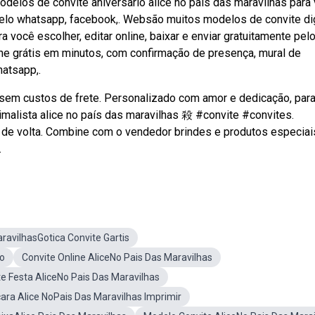
delos de convite aniversário alice no país das maravilhas para
e pelo whatsapp, facebook,. Websão muitos modelos de convite dig
a você escolher, editar online, baixar e enviar gratuitamente pelo
ine grátis em minutos, com confirmação de presença, mural de
hatsapp,.
s, sem custos de frete. Personalizado com amor e dedicação, par
malista alice no país das maravilhas 殺 #convite #convites.
 de volta. Combine com o vendedor brindes e produtos especiai
.
aravilhasGotica Convite Gartis
Do
Convite Online AliceNo Pais Das Maravilhas
e Festa AliceNo Pais Das Maravilhas
cara Alice NoPais Das Maravilhas Imprimir