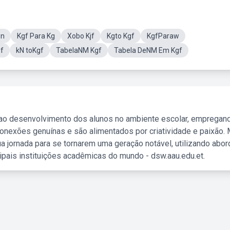
on
Kgf Para Kg
Xobo Kjf
Kgto Kgf
KgfParaw
f
kN toKgf
TabelaNM Kgf
Tabela DeNM Em Kgf
 ao desenvolvimento dos alunos no ambiente escolar, empregan
nexões genuínas e são alimentados por criatividade e paixão. 
a jornada para se tornarem uma geração notável, utilizando abo
ipais instituições acadêmicas do mundo - dsw.aau.edu.et.