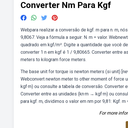
Converter Nm Para Kgf
Webpara realizar a conversão de kgf. m para n. m, nós
9,8067. Veja a fórmula a seguir: N. m = valor. Webne
quadrado em kgf/m². Digite a quantidade que você de
converter 1 n em kgf é 1 / 9,80665. Converter entre 
meters to kilogram force meters.
The base unit for torque is newton meters (si unit) [
Webconvert newton meter to other moment of force un
kgf·m) ou consulte a tabela de conversão. Converter e
Converter entre as unidades (kn·m → kgf·m) ou consu
para kgf. m, dividimos o valor em nm por 9,81: Kgf. m 
For more infor