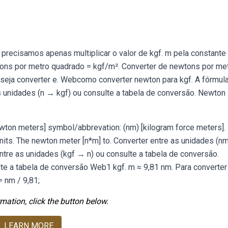
 precisamos apenas multiplicar o valor de kgf. m pela constante
wtons por metro quadrado = kgf/m². Converter de newtons por me
seja converter e. Webcomo converter newton para kgf. A fórmula
as unidades (n → kgf) ou consulte a tabela de conversão. Newton
newton meters] symbol/abbrevation: (nm) [kilogram force meters].
its. The newton meter [n*m] to. Converter entre as unidades (
ntre as unidades (kgf → n) ou consulte a tabela de conversão.
lte a tabela de conversão Web1 kgf. m ≈ 9,81 nm. Para converte
= nm / 9,81;
mation, click the button below.
LEARN MORE