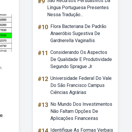
#9
São Recursos Persuasivos Da
Língua Portuguesa Presentes
Nessa Tradução...
#10
Flora Bacteriana De Padrão
Anaeróbio Sugestiva De
Gardnerella Vaginallis
#11
Considerando Os Aspectos
De Qualidade E Produtividade
Segundo Sprague Jr
n
#12
Universidade Federal Do Vale
Do São Francisco Campus
Ciências Agrárias
#13
No Mundo Dos Investimentos
Não Faltam Opções De
e.
Aplicações Financeiras
#14
Identifique As Formas Verbais