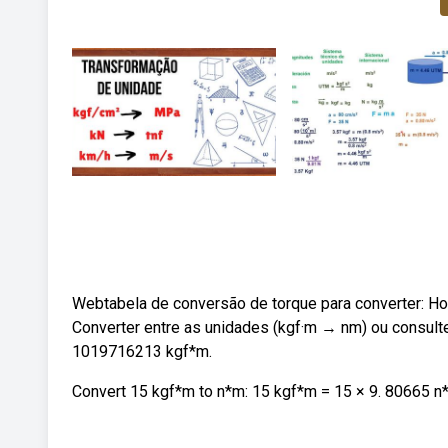
Webtabela de conversão de torque para converter: How
Converter entre as unidades (kgf·m → nm) ou consult
1019716213 kgf*m.
Convert 15 kgf*m to n*m: 15 kgf*m = 15 × 9. 80665 n*m 