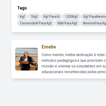
Tags
Kgf
1Kgf
Kgf Para N
1200Kgf
Kgf ParaNewt
ConversãoN Para Kgf
K&N Para Kgf
NewtonPara Kg
Emelie
Como mentor, minha dedicação é total
métodos pedagógicos que priorizam co
missão é orientar os estudantes em su
educacionais reconhecidas pelas princ