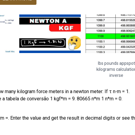
lbs pounds appspot
kilograms calculatio
inverse
 many kilogram force meters in a newton meter: If τ n⋅m = 1.
e a tabela de conversão 1 kgf*m = 9. 80665 n*m 1 n*m = 0.
=. Enter the value and get the result in decimal digits or see th