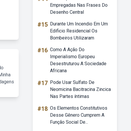
Empregadas Nas Frases Do
Desenho Central
#15
Durante Um Incendio Em Um
Edificio Residencial Os
Bombeiros Utilizaram
#16
Como A Ação Do
Imperialismo Europeu
Desestruturou A Sociedade
do
Africana
Minha
rdagens
#17
Pode Usar Sulfato De
Neomicina Bacitracina Zincica
Nas Partes íntimas
#18
Os Elementos Constitutivos
Desse Gênero Cumprem A
Função Social De...