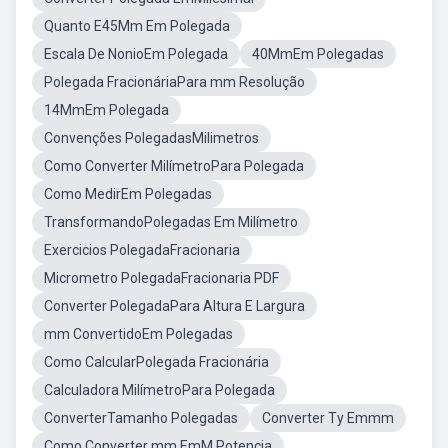
Quanto E45Mm Em Polegada
Escala De NonioEm Polegada
40MmEm Polegadas
Polegada FracionáriaPara mm Resolução
14MmEm Polegada
Convenções PolegadasMilimetros
Como Converter MilímetroPara Polegada
Como MedirEm Polegadas
TransformandoPolegadas Em Milímetro
Exercicios PolegadaFracionaria
Micrometro PolegadaFracionaria PDF
Converter PolegadaPara Altura E Largura
mm ConvertidoEm Polegadas
Como CalcularPolegada Fracionária
Calculadora MilímetroPara Polegada
ConverterTamanho Polegadas
Converter Ty Emmm
Como Converter mm EmM Potencia