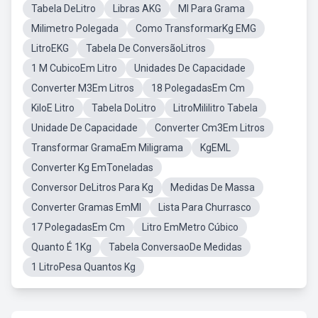
Tabela DeLitro
Libras AKG
Ml Para Grama
Milimetro Polegada
Como TransformarKg EMG
LitroEKG
Tabela De ConversãoLitros
1 M CubicoEm Litro
Unidades De Capacidade
Converter M3Em Litros
18 PolegadasEm Cm
KiloE Litro
Tabela DoLitro
LitroMililitro Tabela
Unidade De Capacidade
Converter Cm3Em Litros
Transformar GramaEm Miligrama
KgEML
Converter Kg EmToneladas
Conversor DeLitros Para Kg
Medidas De Massa
Converter Gramas EmMl
Lista Para Churrasco
17 PolegadasEm Cm
Litro EmMetro Cúbico
Quanto É 1Kg
Tabela ConversaoDe Medidas
1 LitroPesa Quantos Kg