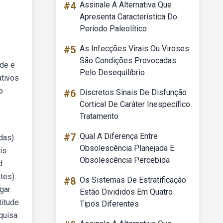
#4
Assinale A Alternativa Que
Apresenta Característica Do
Período Paleolítico
#5
As Infecções Virais Ou Viroses
São Condições Provocadas
ude e
Pelo Desequilíbrio
ativos
o
#6
Discretos Sinais De Disfunção
Cortical De Caráter Inespecífico
Tratamento
#7
Qual A Diferença Entre
das)
Obsolescência Planejada E
is
Obsolescência Percebida
d
tes).
#8
Os Sistemas De Estratificação
gar.
Estão Divididos Em Quatro
titude
Tipos Diferentes
quisa.