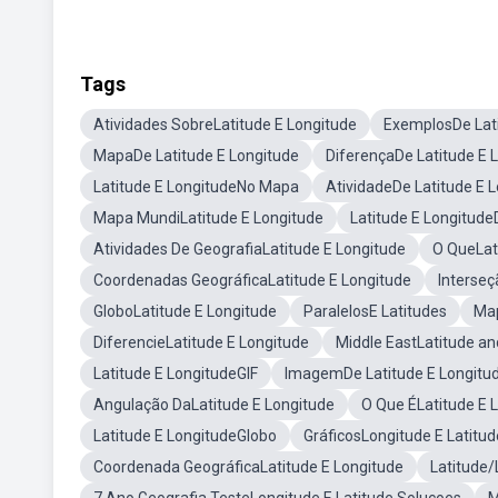
Tags
Atividades SobreLatitude E Longitude
ExemplosDe Lati
MapaDe Latitude E Longitude
DiferençaDe Latitude E 
Latitude E LongitudeNo Mapa
AtividadeDe Latitude E 
Mapa MundiLatitude E Longitude
Latitude E Longitud
Atividades De GeografiaLatitude E Longitude
O QueLat
Coordenadas GeográficaLatitude E Longitude
Interseç
GloboLatitude E Longitude
ParalelosE Latitudes
Map
DiferencieLatitude E Longitude
Middle EastLatitude an
Latitude E LongitudeGIF
ImagemDe Latitude E Longitu
Angulação DaLatitude E Longitude
O Que ÉLatitude E 
Latitude E LongitudeGlobo
GráficosLongitude E Latitud
Coordenada GeográficaLatitude E Longitude
Latitude