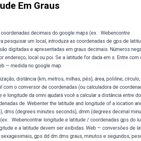
itude Em Graus
 coordenadas decimais do google maps (ex. : Webencontre
ra pesquisar um local, introduza as coordenadas de gps de latit
são digitadas e apresentadas em graus decimais. Números neg
r endereço, local ou poi. Se a latitude for dada em s. Entre com 
Web — medida no google map:
ção, distância (km, metros, milhas, pés), área, poliline, círculo,
ácil com o conversor de coordenadas (ou calculadora de coordena
e e longitude da omni ajudará você a calcular a distância entre do
enadas de. Webenter the latitude and longitude of a location an
es), dms (degrees minutes seconds), dmm (degrees decimal minu
. : Webencontrar longitude e latitude / coordenadas gps do lu
ongitude e a latitude devem ser exibidas. Web — conversões de la
, sexagesimais, gps dd dm dms graus, minutos e segundos, pes