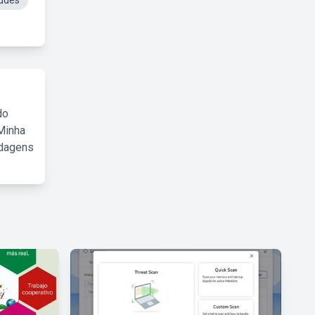
tudes
do
Minha
rdagens