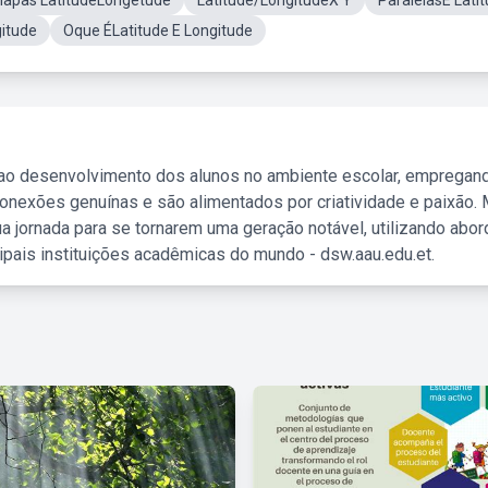
apas LatitudeLongetude
Latitude/LongitudeX Y
ParalelasE Lati
gitude
Oque ÉLatitude E Longitude
 ao desenvolvimento dos alunos no ambiente escolar, empregan
nexões genuínas e são alimentados por criatividade e paixão. 
a jornada para se tornarem uma geração notável, utilizando abo
ipais instituições acadêmicas do mundo - dsw.aau.edu.et.