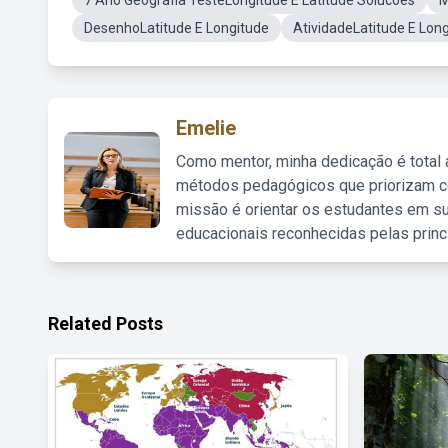
7 Ano Geografia TesteLongitude E Latitude Solucoes
M
DesenhoLatitude E Longitude
AtividadeLatitude E Lon
Emelie
Como mentor, minha dedicação é total
métodos pedagógicos que priorizam co
missão é orientar os estudantes em su
educacionais reconhecidas pelas princ
Related Posts