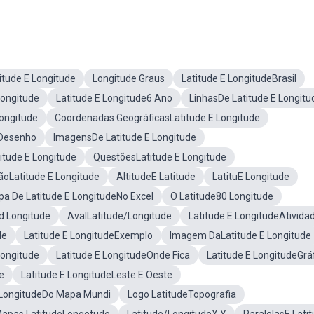
tude E Longitude
Longitude Graus
Latitude E LongitudeBrasil
Longitude
Latitude E Longitude6 Ano
LinhasDe Latitude E Longitu
Longitude
Coordenadas GeográficasLatitude E Longitude
eDesenho
ImagensDe Latitude E Longitude
itude E Longitude
QuestõesLatitude E Longitude
ãoLatitude E Longitude
AltitudeE Latitude
LatituE Longitude
a De Latitude E LongitudeNo Excel
O Latitude80 Longitude
d Longitude
AvalLatitude/Longitude
Latitude E LongitudeAtivida
de
Latitude E LongitudeExemplo
Imagem DaLatitude E Longitude
Longitude
Latitude E LongitudeOnde Fica
Latitude E LongitudeGrá
e
Latitude E LongitudeLeste E Oeste
/LongitudeDo Mapa Mundi
Logo LatitudeTopografia