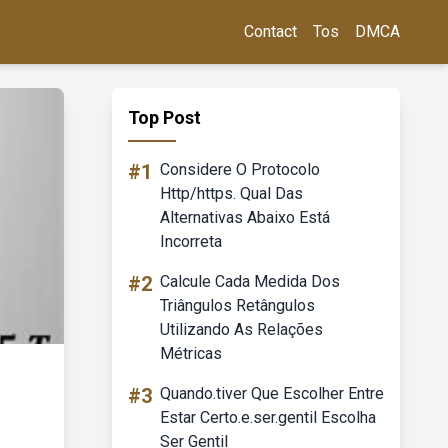
Contact
Tos
DMCA
Top Post
#1
Considere O Protocolo
Http/https. Qual Das
Alternativas Abaixo Está
Incorreta
#2
Calcule Cada Medida Dos
Triângulos Retângulos
Utilizando As Relações
Métricas
#3
Quando.tiver Que Escolher Entre
Estar Certo.e.ser.gentil Escolha
Ser Gentil