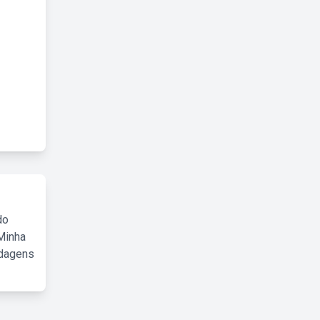
do
Minha
rdagens