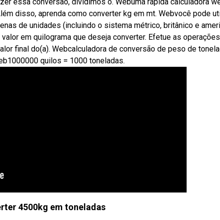
 fazer essa conversão, dividimos o. Webuma rápida calculadora w
 Além disso, aprenda como converter kg em mt. Webvocê pode uti
tenas de unidades (incluindo o sistema métrico, britânico e amer
o valor em quilograma que deseja converter. Efetue as operações
alor final do(a). Webcalculadora de conversão de peso de tonel
Web1000000 quilos = 1000 toneladas.
rter 4500kg em toneladas