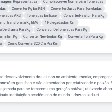
Imagem Representativa
Como Escrever NumeroEm Toneladas
adas
Converter Kg EmK&N
ConverterQuilos Para Toneladas
oneladas AKG
Toneladas EmExcel
ConverterNewton Para Kg
mo TransformarKg EMG
4 PolegadasEm Cm
a De Grama ParaKg
Conversor DeToneladas Para Kg
leminEm Kg
Converter NewtonEm Kg
ConverterTon Para Kg
a
Como Converter320 Cm Pra Km
 ao desenvolvimento dos alunos no ambiente escolar, empregan
nexões genuínas e são alimentados por criatividade e paixão. 
a jornada para se tornarem uma geração notável, utilizando abo
ipais instituições acadêmicas do mundo - dsw.aau.edu.et.