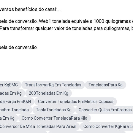
rsos benefícios do canal: ...
abela de conversão. Web1 tonelada equivale a 1000 quilogramas 
ara transformar qualquer valor de toneladas para quilogramas, 
bela de conversão.
ter KgEMG
TransformarKg Em Toneladas
ToneladasPara Kg
adas Em Kg
200Toneladas Em Kg
ada Força EmK&N
Converter Toneladas EmMetros Cúbicos
amaEm Tonelada
TablaToneladas Kg
Converter Quilos EmGramas
a Em Kg
Como Converter ToneladaPara Kilo
Conversor De M3 a Toneladas Para Areal
Como Converter KgPara Li