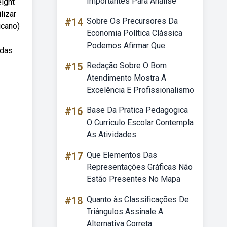
Importantes Para Análise
eight
lizar
#14
Sobre Os Precursores Da
icano)
Economia Política Clássica
Podemos Afirmar Que
adas
#15
Redação Sobre O Bom
Atendimento Mostra A
Excelência E Profissionalismo
#16
Base Da Pratica Pedagogica
O Curriculo Escolar Contempla
As Atividades
#17
Que Elementos Das
Representações Gráficas Não
Estão Presentes No Mapa
#18
Quanto às Classificações De
Triângulos Assinale A
Alternativa Correta