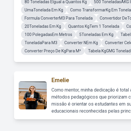
80 Toneladas EIgual a Quantos Kg
500 ToneladasAKG 
UmaTonelada Em Kg
Como TransformarKg Em Tonel
Formula ConverterM3 Para Tonelada
Convertidor DeT
20Toneladas Em Kg
Quantos KgTem 1 Tonelada
Co
100 PolegadasEm Metros
5Toneladas Em Kg
Tabel
ToneladaPara M3
Converter NEm Kg
Converter Ce
Converter Preço De KgPara M²
Tabela KgGMG Tonelad
Emelie
Como mentor, minha dedicação é total
métodos pedagógicos que priorizam co
missão é orientar os estudantes em su
educacionais reconhecidas pelas princ