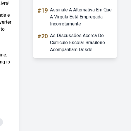
ivre!
#19
Assinale A Alternativa Em Que
ade e
A Vírgula Está Empregada
verter
Incorretamente
 to
#20
As Discussões Acerca Do
Currículo Escolar Brasileiro
Acompanham Desde
ine.
ng is