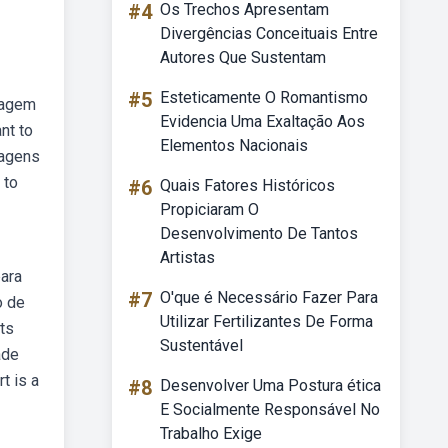
#4
Os Trechos Apresentam
Divergências Conceituais Entre
Autores Que Sustentam
#5
Esteticamente O Romantismo
magem
Evidencia Uma Exaltação Aos
nt to
Elementos Nacionais
magens
 to
#6
Quais Fatores Históricos
Propiciaram O
Desenvolvimento De Tantos
Artistas
para
#7
O'que é Necessário Fazer Para
o de
Utilizar Fertilizantes De Forma
rts
Sustentável
ade
t is a
#8
Desenvolver Uma Postura ética
E Socialmente Responsável No
Trabalho Exige