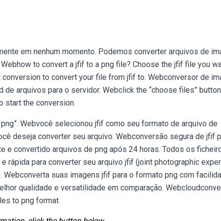
cilmente em nenhum momento. Podemos converter arquivos de i
Webhow to convert a jfif to a png file? Choose the jfif file you wa
rt conversion to convert your file from jfif to. Webconversor de i
ad de arquivos para o servidor. Webclick the “choose files” button
to start the conversion.
 png”. Webvocê selecionou jfif como seu formato de arquivo de
você deseja converter seu arquivo. Webconversão segura de jfif 
te e convertido arquivos de png após 24 horas. Todos os ficheir
 rápida para converter seu arquivo jfif (joint photographic expe
. Webconverta suas imagens jfif para o formato png com facilid
melhor qualidade e versatilidade em comparação. Webcloudconver
iles to png format.
mation, click the button below.