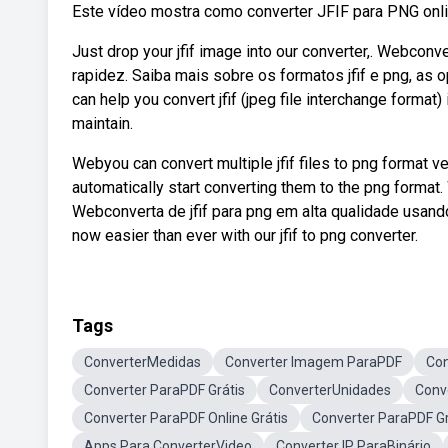
Este vídeo mostra como converter JFIF para PNG onli
Just drop your jfif image into our converter,. Webcon
rapidez. Saiba mais sobre os formatos jfif e png, as 
can help you convert jfif (jpeg file interchange format
maintain.
Webyou can convert multiple jfif files to png format ver
automatically start converting them to the png format.
Webconverta de jfif para png em alta qualidade usando
now easier than ever with our jfif to png converter.
Tags
ConverterMedidas
Converter Imagem ParaPDF
Con
Converter ParaPDF Grátis
ConverterUnidades
Conv
Converter ParaPDF Online Grátis
Converter ParaPDF Gr
Apps Para ConverterVideo
Converter IP ParaBinário