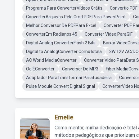
Programa Para ConverterVídeos Grátis
Convertio PDF
ConverterArquivos Pelo Cmd PDF Para PowerPoint
Co
Melhor Conversor De PDFPara Excel
Converter PDF P
ConverterEm Radianos 45
Converter Vídeo ParaGIF
Digital Analog ConverterFlash 2 Bits
Baixar VideoConve
Digital to AnalogConverter Como Istala
3W 12V AC/DC
AC World MediaConverter
Converter Video ParaData 
Oq ÉConverter
Conversor De MP3
Fiber MediaConv
Adaptador ParaTransformar Parafusadeira
Conversor
Pulse Module Convert Digital Signal
ConverterVideo N
Emelie
Como mentor, minha dedicação é total
métodos pedagógicos que priorizam co