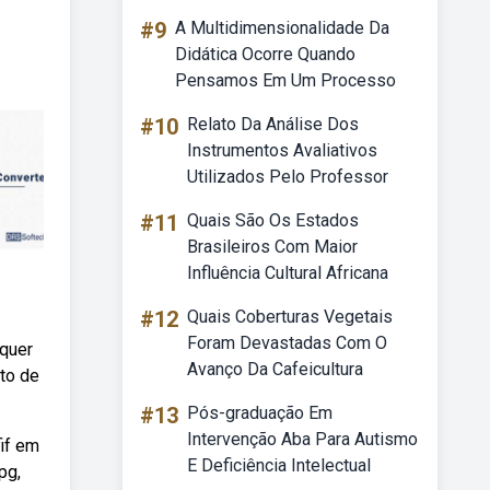
#9
A Multidimensionalidade Da
Didática Ocorre Quando
Pensamos Em Um Processo
#10
Relato Da Análise Dos
Instrumentos Avaliativos
Utilizados Pelo Professor
#11
Quais São Os Estados
Brasileiros Com Maior
Influência Cultural Africana
#12
Quais Coberturas Vegetais
Foram Devastadas Com O
lquer
Avanço Da Cafeicultura
ato de
#13
Pós-graduação Em
Intervenção Aba Para Autismo
fif em
E Deficiência Intelectual
pg,