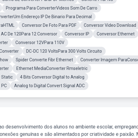
Programa Para ConverterVideos Som De Carro
nverterUm Endereço IP De Binario Para Decimal
araHTML
Conversor De Foto Para PDF
Conversor Video Download
AC De 120Para 12 Conversor
Conversor IP
Conversor Ethernet
rter
Conversor 12VPara 110V
Converter
DC-DC 120 VoltsPara 300 Volts Circuito
Show
Spider Converte Fibr Ethernet
Converter Imagem ParaCons
erter
Ethernet MediaConverter Rmseletric
 Static
4 Bits Conversor Digital to Analog
o PC
Analog to Digital Convert Signal ADC
 ao desenvolvimento dos alunos no ambiente escolar, empregan
nexões genuínas e são alimentados por criatividade e paixão. 