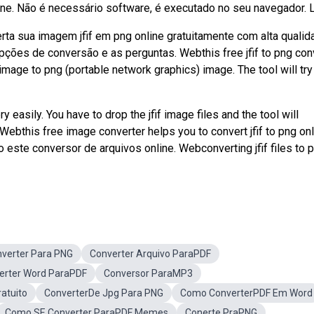
ne. Não é necessário software, é executado no seu navegador. L
verta sua imagem jfif em png online gratuitamente com alta qualid
opções de conversão e as perguntas. Webthis free jfif to png con
) image to png (portable network graphics) image. The tool will try
y easily. You have to drop the jfif image files and the tool will
 Webthis free image converter helps you to convert jfif to png onl
 este conversor de arquivos online. Webconverting jfif files to p
verter Para PNG
Converter Arquivo ParaPDF
erter Word ParaPDF
Conversor ParaMP3
atuito
ConverterDe Jpg Para PNG
Como ConverterPDF Em Word
Como SE Converter ParaPDF Memes
Conerte PraPNG